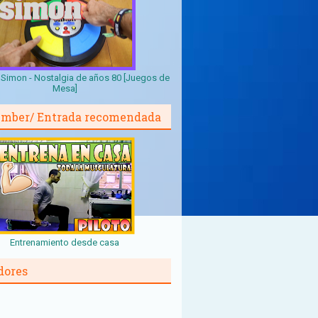
Simon - Nostalgia de años 80 [Juegos de
Mesa]
mber/ Entrada recomendada
Entrenamiento desde casa
dores