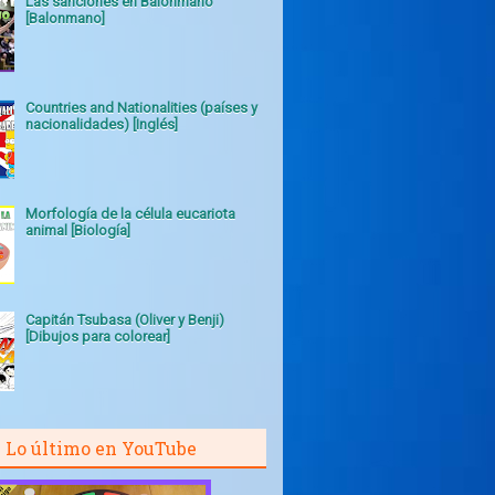
Las sanciones en Balonmano
[Balonmano]
Countries and Nationalities (países y
nacionalidades) [Inglés]
Morfología de la célula eucariota
animal [Biología]
Capitán Tsubasa (Oliver y Benji)
[Dibujos para colorear]
Lo último en YouTube