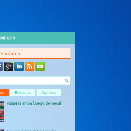
CONTACTO
 Sociales
res
Etiquetas
Archivos
Palabras arriba [Juego de mesa]