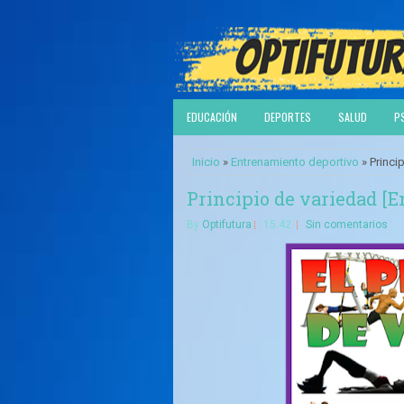
EDUCACIÓN
DEPORTES
SALUD
P
Inicio
»
Entrenamiento deportivo
» Princi
Principio de variedad [
By
Optifutura
15:42
Sin comentarios