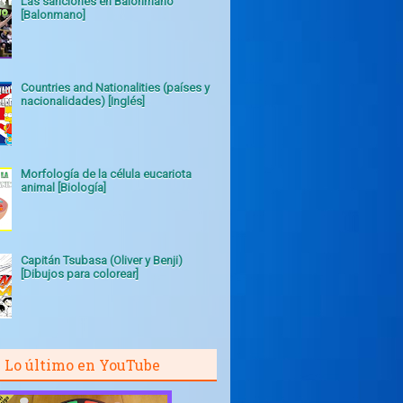
Las sanciones en Balonmano
[Balonmano]
Countries and Nationalities (países y
nacionalidades) [Inglés]
Morfología de la célula eucariota
animal [Biología]
Capitán Tsubasa (Oliver y Benji)
[Dibujos para colorear]
Lo último en YouTube