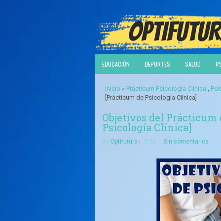
EDUCACIÓN
DEPORTES
SALUD
P
Inicio
»
Prácticum Psicología Clínica
,
Psi
[Prácticum de Psicología Clínica]
Objetivos del Prácticum 
Psicología Clínica]
By
Optifutura
9:22
Sin comentarios