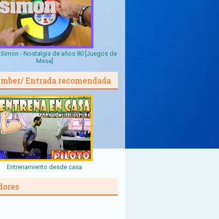
Simon - Nostalgia de años 80 [Juegos de
Mesa]
mber/ Entrada recomendada
Entrenamiento desde casa
dores