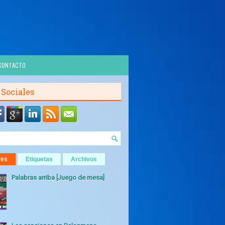
CONTACTO
 Sociales
res
Etiquetas
Archivos
Palabras arriba [Juego de mesa]