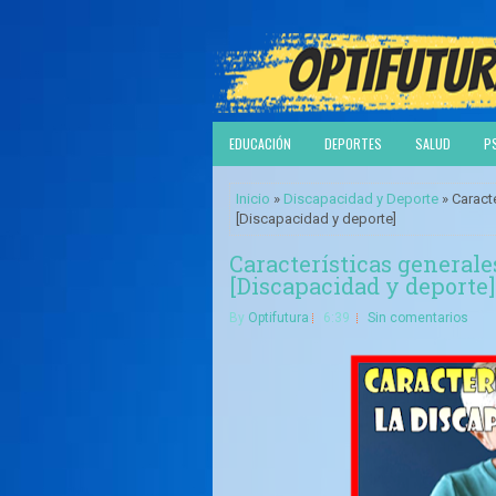
EDUCACIÓN
DEPORTES
SALUD
P
Inicio
»
Discapacidad y Deporte
» Caracte
[Discapacidad y deporte]
Características generale
[Discapacidad y deporte]
By
Optifutura
6:39
Sin comentarios