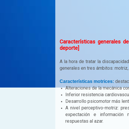
Características generales de
deporte]
A la hora de tratar la discapacida
generales en tres ámbitos: motriz,
destac
Características motrices:
Alteraciones de la mecánica corp
Inferior resistencia cardiovascul
Desarrollo psicomotor más lent
A nivel perceptivo-motriz: pres
expectación e información 
respuestas al azar.