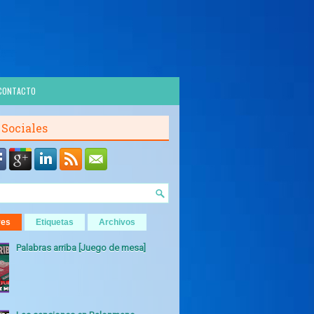
CONTACTO
 Sociales
res
Etiquetas
Archivos
Palabras arriba [Juego de mesa]