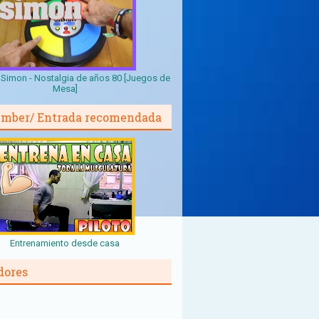
Simon - Nostalgia de años 80 [Juegos de
Mesa]
mber/ Entrada recomendada
Entrenamiento desde casa
dores