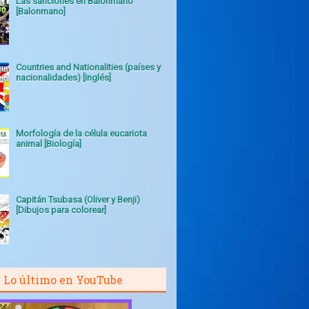
Las sanciones en Balonmano
[Balonmano]
Countries and Nationalities (países y
nacionalidades) [Inglés]
Morfología de la célula eucariota
animal [Biología]
Capitán Tsubasa (Oliver y Benji)
[Dibujos para colorear]
Lo último en YouTube