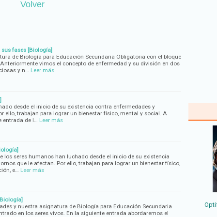
Volver
sus fases [Biología]
ra de Biología para Educación Secundaria Obligatoria con el bloque
. Anteriormente vimos el concepto de enfermedad y su división en dos
ciosas y n…
Leer más
]
ado desde el inicio de su existencia contra enfermedades y
r ello, trabajan para lograr un bienestar físico, mental y social. A
e entrada de l…
Leer más
ología]
 los seres humanos han luchado desde el inicio de su existencia
rnos que le afectan. Por ello, trabajan para lograr un bienestar físico,
ción, e…
Leer más
Biología]
Opti
des y nuestra asignatura de Biología para Educación Secundaria
ntrado en los seres vivos. En la siguiente entrada abordaremos el