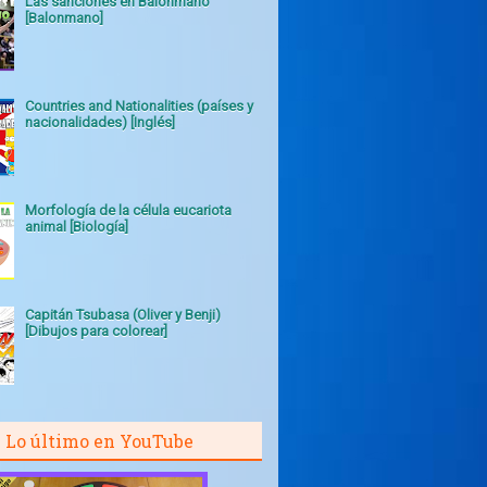
Las sanciones en Balonmano
[Balonmano]
Countries and Nationalities (países y
nacionalidades) [Inglés]
Morfología de la célula eucariota
animal [Biología]
Capitán Tsubasa (Oliver y Benji)
[Dibujos para colorear]
Lo último en YouTube