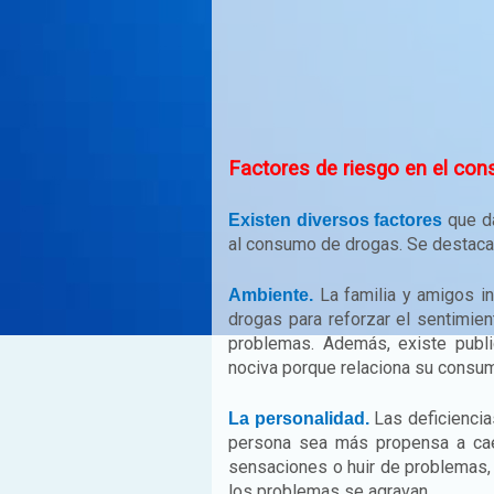
Factores de riesgo en el con
que da
Existen diversos factores
al consumo de drogas. Se destacan
La familia y amigos i
Ambiente.
drogas para reforzar el sentimie
problemas. Además, existe publi
nociva porque relaciona su consumo
Las deficiencias
La personalidad.
persona sea más propensa a cae
sensaciones o huir de problemas, p
los problemas se agravan.