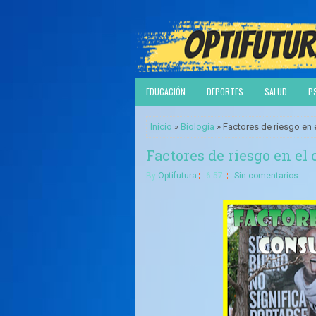
EDUCACIÓN
DEPORTES
SALUD
P
Inicio
»
Biología
» Factores de riesgo en 
Factores de riesgo en el
By
Optifutura
6:57
Sin comentarios