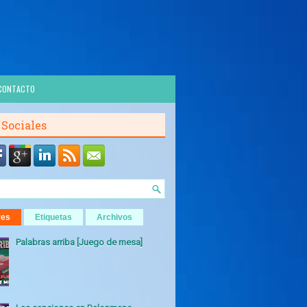
CONTACTO
 Sociales
res
Etiquetas
Archivos
Palabras arriba [Juego de mesa]