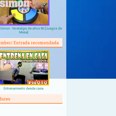
Simon - Nostalgia de años 80 [Juegos de
Mesa]
mber/ Entrada recomendada
Entrenamiento desde casa
dores