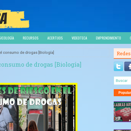
SICOLOGÍA
RECURSOS
ACERTIJOS
VIDEOTECA
EMPRENDIMIENTO
el consumo de drogas [Biología]
Redes
 consumo de drogas [Biología]
Popula