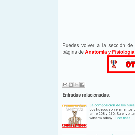
Puedes volver a la sección d
página de
Anatomía y Fisiología
Entradas relacionadas:
La composición de los hueso
Los huesos son elementos d
entre 208 y 210. Su envoltu
window.adsby…
Leer más