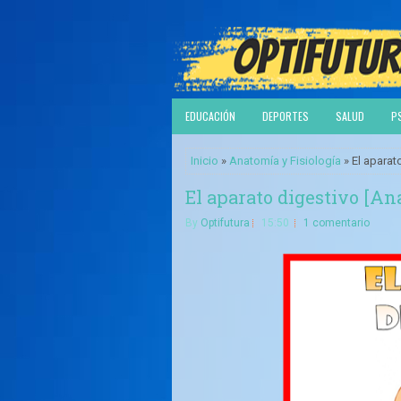
EDUCACIÓN
DEPORTES
SALUD
P
Inicio
»
Anatomía y Fisiología
» El aparat
El aparato digestivo [An
By
Optifutura
15:50
1 comentario