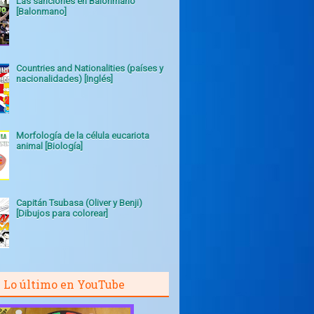
Las sanciones en Balonmano
[Balonmano]
Countries and Nationalities (países y
nacionalidades) [Inglés]
Morfología de la célula eucariota
animal [Biología]
Capitán Tsubasa (Oliver y Benji)
[Dibujos para colorear]
Lo último en YouTube