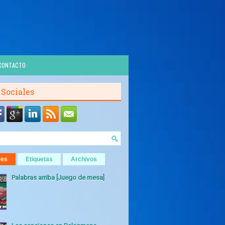
CONTACTO
 Sociales
res
Etiquetas
Archivos
Palabras arriba [Juego de mesa]