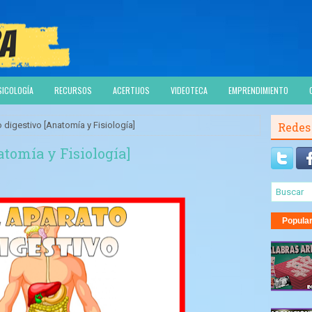
SICOLOGÍA
RECURSOS
ACERTIJOS
VIDEOTECA
EMPRENDIMIENTO
o digestivo [Anatomía y Fisiología]
Redes
atomía y Fisiología]
Popula