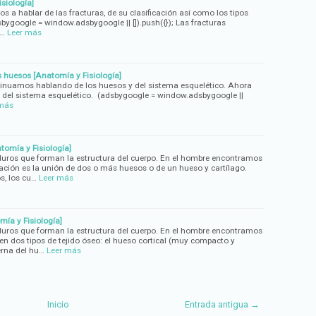
siología]
s a hablar de las fracturas, de su clasificación así como los tipos
google = window.adsbygoogle || []).push({}); Las fracturas
 …
Leer más
 huesos [Anatomía y Fisiología]
tinuamos hablando de los huesos y del sistema esquelético. Ahora
 del sistema esquelético. (adsbygoogle = window.adsbygoogle ||
 más
tomía y Fisiología]
uros que forman la estructura del cuerpo. En el hombre encontramos
lación es la unión de dos o más huesos o de un hueso y cartílago.
s, los cu…
Leer más
mía y Fisiología]
uros que forman la estructura del cuerpo. En el hombre encontramos
en dos tipos de tejido óseo: el hueso cortical (muy compacto y
erna del hu…
Leer más
Inicio
Entrada antigua →