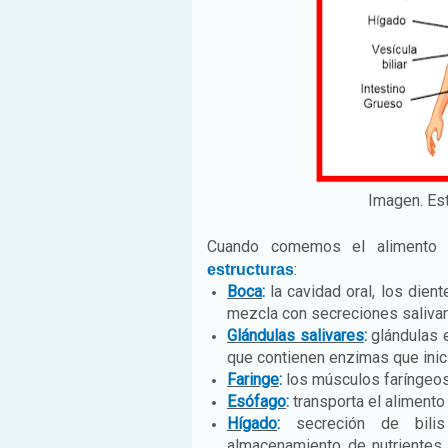
Imagen. Est
Cuando comemos el alimento r
:
estructuras
Boca
:
la cavidad oral, los dien
mezcla con secreciones salivar
Glándulas salivares
:
glándulas e
que contienen enzimas que inici
Faringe
:
los músculos faríngeos 
Esófago
:
transporta el alimento
Hígado
:
secreción de bilis 
almacenamiento de nutrientes,