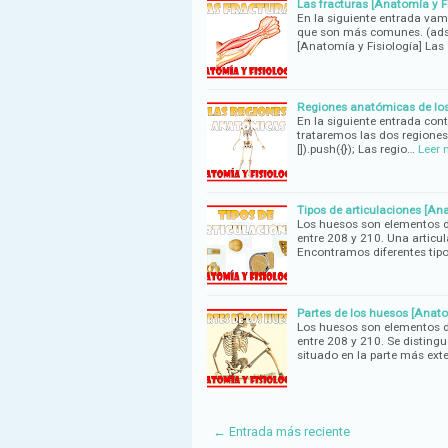
Las fracturas [Anatomía y Fi
En la siguiente entrada vamo
que son más comunes. (adsby
[Anatomía y Fisiología] Las
Regiones anatómicas de los
En la siguiente entrada con
trataremos las dos regiones
[]).push({}); Las regio…
Leer
Tipos de articulaciones [Ana
Los huesos son elementos d
entre 208 y 210. Una articu
Encontramos diferentes tipo
Partes de los huesos [Anato
Los huesos son elementos d
entre 208 y 210. Se distingu
situado en la parte más ext
← Entrada más reciente