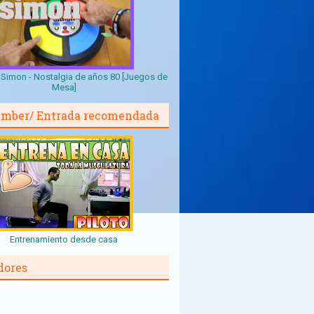
Simon - Nostalgia de años 80 [Juegos de
Mesa]
mber/ Entrada recomendada
Entrenamiento desde casa
dores