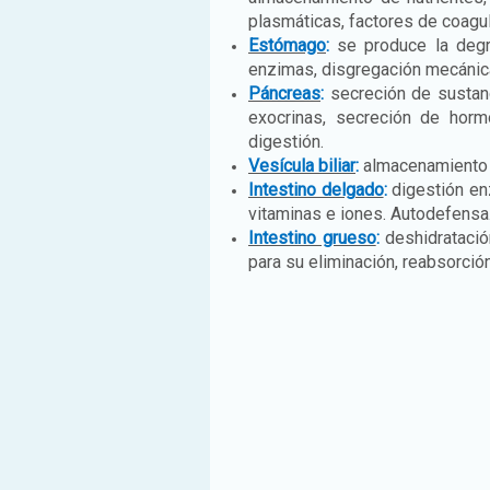
plasmáticas, factores de coagul
Estómago
:
se produce la degr
enzimas, disgregación mecánic
Páncreas
:
secreción de sustanc
exocrinas, secreción de horm
digestión.
Vesícula biliar
:
almacenamiento y
Intestino delgado
:
digestión enz
vitaminas e iones. Autodefensa
Intestino grueso
:
deshidratació
para su eliminación, reabsorció