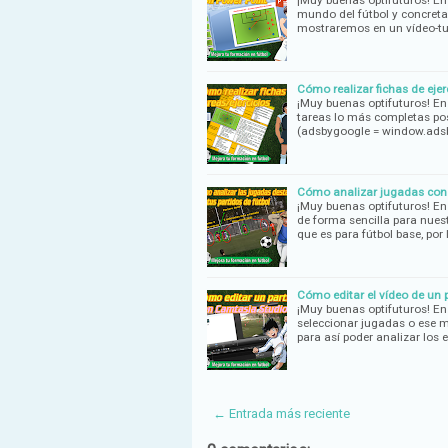
¡Muy buenas optifuturos! En
mundo del fútbol y concreta
mostraremos en un vídeo-tu
Cómo realizar fichas de ejer
¡Muy buenas optifuturos! En
tareas lo más completas pos
(adsbygoogle = window.ad
Cómo analizar jugadas con 
¡Muy buenas optifuturos! En
de forma sencilla para nue
que es para fútbol base, por 
Cómo editar el vídeo de un 
¡Muy buenas optifuturos! En
seleccionar jugadas o ese m
para así poder analizar los 
← Entrada más reciente