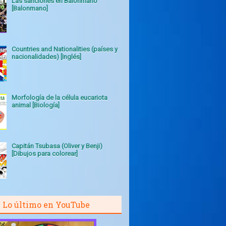
Las sanciones en Balonmano
[Balonmano]
Countries and Nationalities (países y
nacionalidades) [Inglés]
Morfología de la célula eucariota
animal [Biología]
Capitán Tsubasa (Oliver y Benji)
[Dibujos para colorear]
Lo último en YouTube