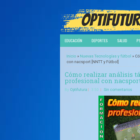
EDUCACIÓN
DEPORTES
SALUD
P
Inicio
»
Nuevas Tecnologías y fútbol
» Có
con nacsport [NNTT y Fútbol]
Cómo realizar análisis t
profesional con nacspor
By
Optifutura
3:50
Sin comentarios