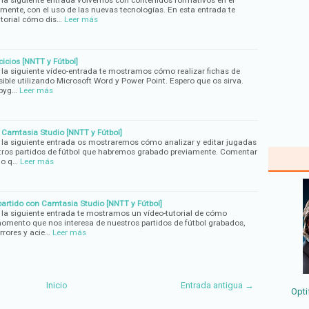
 la siguiente entrada volvemos con contenidos formativos en el
mente, con el uso de las nuevas tecnologías. En esta entrada te
torial cómo dis…
Leer más
cicios [NNTT y Fútbol]
 la siguiente vídeo-entrada te mostramos cómo realizar fichas de
ible utilizando Microsoft Word y Power Point. Espero que os sirva.
sbyg…
Leer más
Camtasia Studio [NNTT y Fútbol]
 la siguiente entrada os mostraremos cómo analizar y editar jugadas
stros partidos de fútbol que habremos grabado previamente. Comentar
lo q…
Leer más
partido con Camtasia Studio [NNTT y Fútbol]
 la siguiente entrada te mostramos un vídeo-tutorial de cómo
omento que nos interesa de nuestros partidos de fútbol grabados,
errores y acie…
Leer más
Inicio
Entrada antigua →
Opti