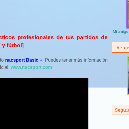
Mi amigo 
cticos profesionales de tus partidos de
y fútbol]
Reme
ido
nacsport Basic +
. Puedes tener más información
icial:
www.nacsport.com
Segui