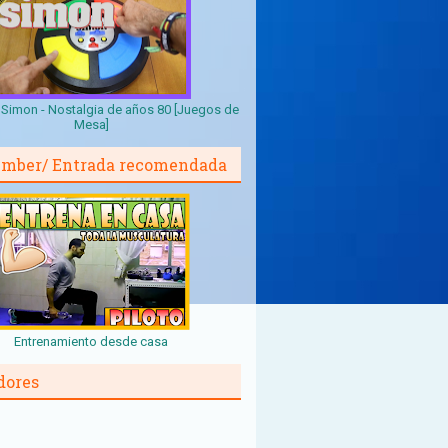
Simon - Nostalgia de años 80 [Juegos de
Mesa]
mber/ Entrada recomendada
Entrenamiento desde casa
dores