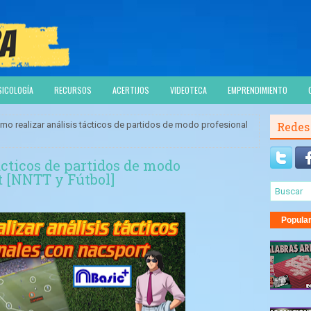
SICOLOGÍA
RECURSOS
ACERTIJOS
VIDEOTECA
EMPRENDIMIENTO
mo realizar análisis tácticos de partidos de modo profesional
Redes
ácticos de partidos de modo
t [NNTT y Fútbol]
Popula