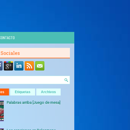
CONTACTO
 Sociales
res
Etiquetas
Archivos
Palabras arriba [Juego de mesa]