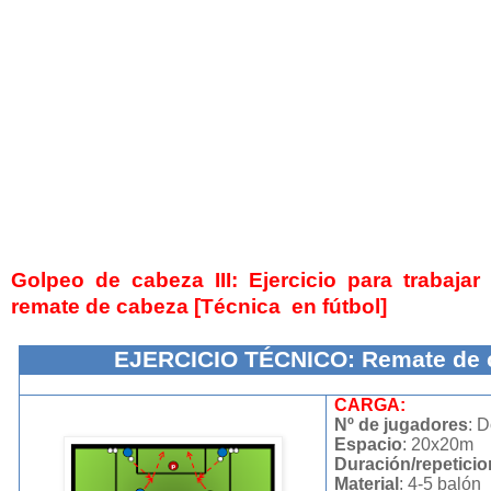
Golpeo de cabeza III: Ejercicio para trabajar
remate de cabeza [Técnica en fútbol]
EJERCICIO TÉCNICO: Remate de 
CARGA:
Nº de jugadores
: D
Espacio
: 20x20m
Duración/repetici
Material
: 4-5 balón