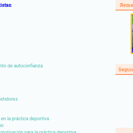
Reme
istas:
nto de autoconfianza
Segui
etidores
en la práctica deportiva
ón
 motivación para la práctica deportiva