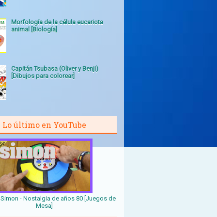
Morfología de la célula eucariota
animal [Biología]
Capitán Tsubasa (Oliver y Benji)
[Dibujos para colorear]
Lo último en YouTube
Simon - Nostalgia de años 80 [Juegos de
Mesa]