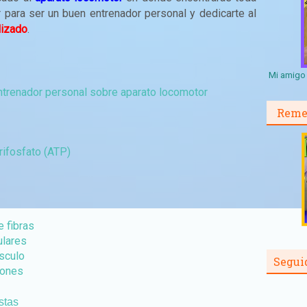
 para ser un buen entrenador personal y dedicarte al
lizado
.
Mi amigo 
ntrenador personal sobre aparato locomotor
Reme
rifosfato (ATP)
e fibras
ulares
sculo
Segui
iones
stas