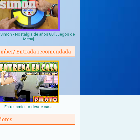
Simon - Nostalgia de años 80 [Juegos de
Mesa]
mber/ Entrada recomendada
Entrenamiento desde casa
dores