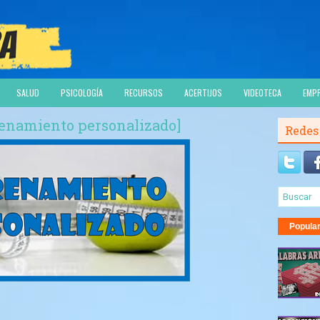
SALUD
PSICOLOGÍA
RECURSOS
ACERTIJOS
VIDEOTECA
EMP
renamiento personalizado]
Redes
Popula