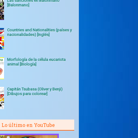
Las sanciones en Balonmano
[Balonmano]
Countries and Nationalities (países y
nacionalidades) [Inglés]
Morfología de la célula eucariota
animal [Biología]
Capitán Tsubasa (Oliver y Benji)
[Dibujos para colorear]
Lo último en YouTube