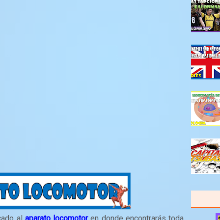
cado al
aparato locomotor
en donde encontrarás toda