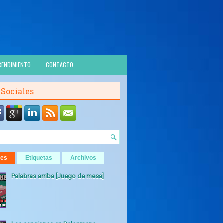
RENDIMIENTO
CONTACTO
 Sociales
res
Etiquetas
Archivos
Palabras arriba [Juego de mesa]