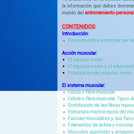
la información que debes dominar
mundo del
entrenamiento persona
CONTENIDOS
:
Introducción:
Conocimientos a dominar por e
Acción muscular:
El impulso motor
El impulso motor y el adenosint
Finalización del impulso motor
El sistema muscular:
Célula o fibra muscular
Célula o fibra muscular: Tipos d
Distribución de las fibras musc
Estructura microscópica del mú
Fascias musculares y sus func
Filamentos de actina y miosina
Músculos agonistas y antagoni