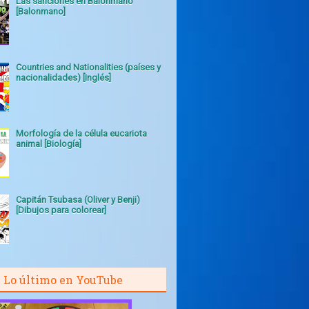
Las sanciones en Balonmano
[Balonmano]
Countries and Nationalities (países y
nacionalidades) [Inglés]
Morfología de la célula eucariota
animal [Biología]
Capitán Tsubasa (Oliver y Benji)
[Dibujos para colorear]
Lo último en YouTube