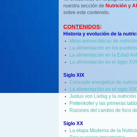
nuestra sección de
Nutrición y 
sobre este contenido.
CONTENIDOS
:
Historia y evolución de la nutri
Ideas presocráticas de nutrició
La alimentación en los pueblos
La alimentación en la Edad An
La alimentación en el siglo XVI
Siglo XIX
Concepto energético de nutric
La alimentación en el siglo XI
Justus von Liebig y la nutrición 
Pettenkofer y las primeras tabl
Razones del cambio de foco de
Siglo XX
La etapa Moderna de la Nutric