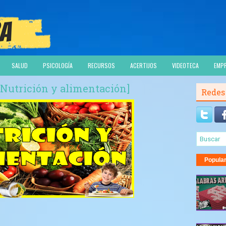
SALUD
PSICOLOGÍA
RECURSOS
ACERTIJOS
VIDEOTECA
EMP
 [Nutrición y alimentación]
Redes
Popula