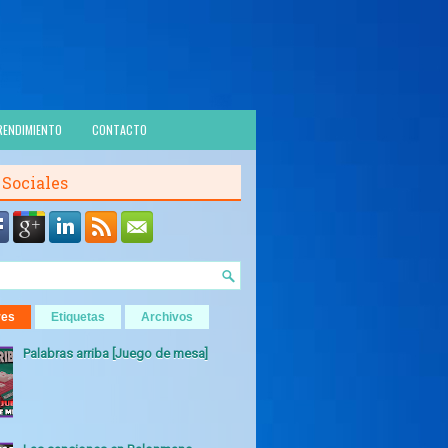
RENDIMIENTO
CONTACTO
 Sociales
res
Etiquetas
Archivos
Palabras arriba [Juego de mesa]