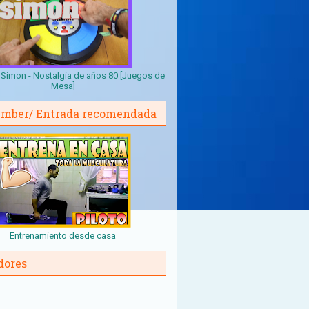
Simon - Nostalgia de años 80 [Juegos de
Mesa]
mber/ Entrada recomendada
Entrenamiento desde casa
dores