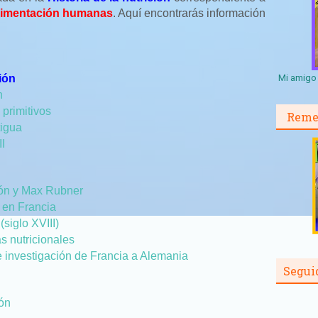
Alimentación humanas
. Aquí encontrarás información
ción
Mi amigo 
n
 primitivos
Reme
tigua
II
ión y Max Rubner
X en Francia
(siglo XVIII)
as nutricionales
 investigación de Francia a Alemania
Segui
ión