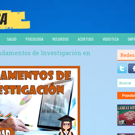
SALUD
PSICOLOGÍA
RECURSOS
ACERTIJOS
VIDEOTECA
EMP
undamentos de Investigación en
Redes
Popula