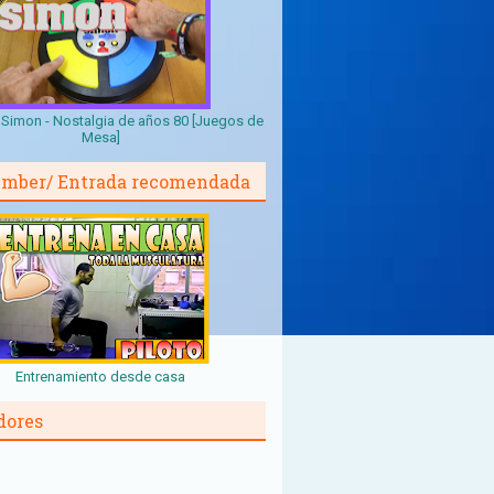
Simon - Nostalgia de años 80 [Juegos de
Mesa]
mber/ Entrada recomendada
Entrenamiento desde casa
dores