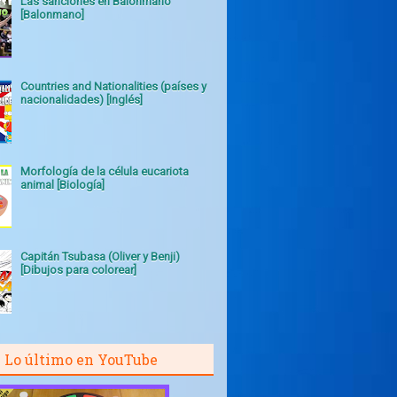
Las sanciones en Balonmano
[Balonmano]
Countries and Nationalities (países y
nacionalidades) [Inglés]
Morfología de la célula eucariota
animal [Biología]
Capitán Tsubasa (Oliver y Benji)
[Dibujos para colorear]
Lo último en YouTube