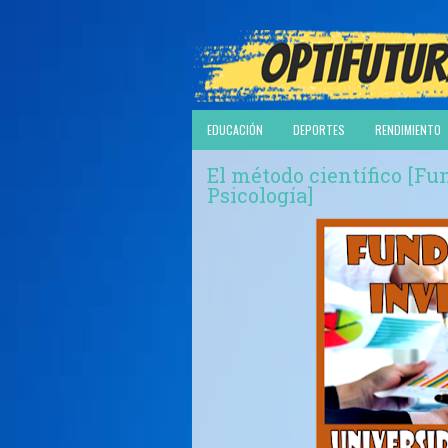
EDUCACIÓN
DEPORTES
RENDIMIENTO
El método científico [F
Psicología]