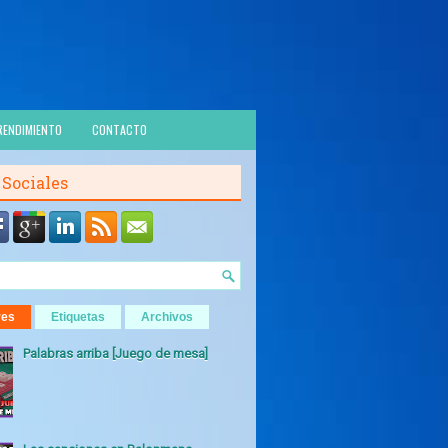
RENDIMIENTO
CONTACTO
 Sociales
res
Etiquetas
Archivos
Palabras arriba [Juego de mesa]