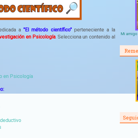
dedicada a
"
El método científico"
perteneciente a la
Mi amigo 
estigación en Psicología
. Selecciona un contenido al
Reme
co en Psicología
o:
o
Segui
-deductivo
s