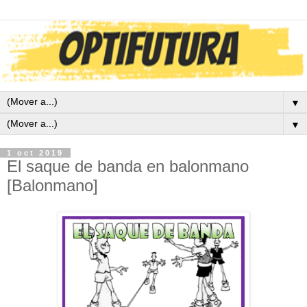
▼
▼
1 oct 2019
El saque de banda en balonmano
[Balonmano]