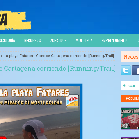
SICOLOGÍA
RECURSOS
ACERTIJOS
VIDEOTECA
EMPRENDIMIENTO
» La playa Fatares - Conoce Cartagena corriendo [Running/Trail]
Redes
ce Cartagena corriendo [Running/Trail]
Popula