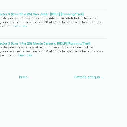
Sector 3 (kms 20 a 26) San Julián [RDLF] [Running/Trail]
 este vídeo continuamos el recorrido en su totalidad de los kms
, concretamente desde el km 20 al 26 de la IX Ruta de las Fortalezas.
obar co…
Leer más
Sector 3 (kms 14 a 20) Monte Calvario [RDLF] [Running/Trail]
 este vídeo mostramos el recorrido en su totalidad de los kms
, concretamente desde el km 14 al 20 de la IX Ruta de las Fortalezas.
robar como…
Leer más
Inicio
Entrada antigua →