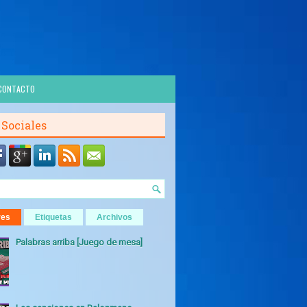
CONTACTO
 Sociales
res
Etiquetas
Archivos
Palabras arriba [Juego de mesa]