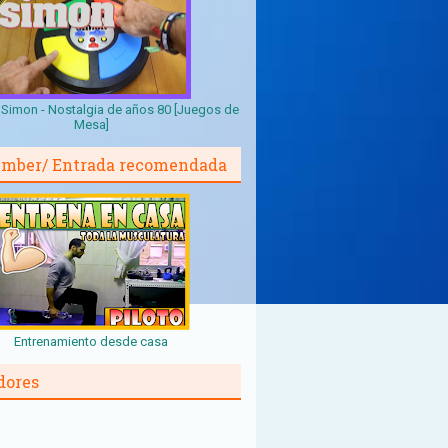
Simon - Nostalgia de años 80 [Juegos de
Mesa]
mber/ Entrada recomendada
Entrenamiento desde casa
dores