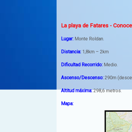
La playa de Fatares - Conoce
Lugar
:
Monte Roldan.
Distancia
:
1,8km – 2km
Dificultad Recorrido
:
Medio.
Ascenso/Descenso
:
290m (desce
Altitud máxima
:
298,6 metros.
Mapa
: