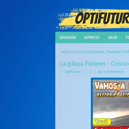
EDUCACIÓN
DEPORTES
SALUD
P
Inicio
»
Conoce Cartagena
,
Running/Trail
La playa Fatares - Cono
By
Optifutura
20:58
Sin comentarios