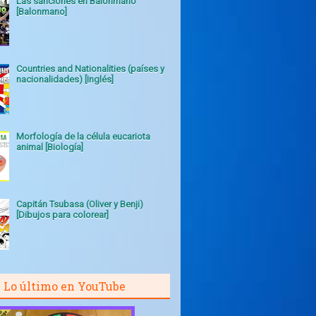
Las sanciones en Balonmano
[Balonmano]
Countries and Nationalities (países y
nacionalidades) [Inglés]
Morfología de la célula eucariota
animal [Biología]
Capitán Tsubasa (Oliver y Benji)
[Dibujos para colorear]
Lo último en YouTube