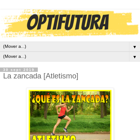
▼
▼
30 sept 2019
La zancada [Atletismo]