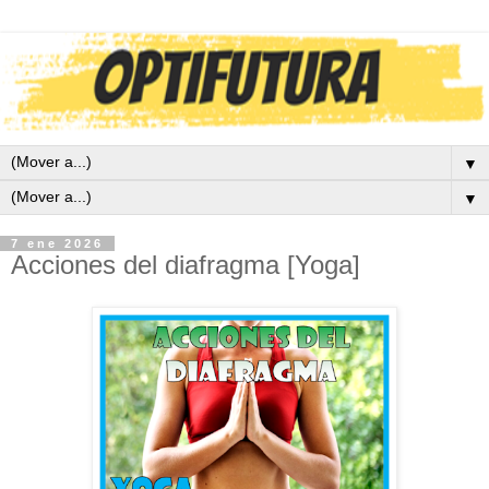
▼
▼
7 ene 2026
Acciones del diafragma [Yoga]