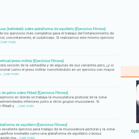
a (kettlebell) sobre plataforma de equilibrio [Ejercicios Fitness]
e los ejercicios más completos para el trabajo del fortalecimiento de
rior, concretamente, el cuádriceps. Si realizamos este mismo ejercicio
Leer más
tical/press militar [Ejercicios Fitness]
a sección de la sentadilla y de algunas de sus variantes pero, ¿y si
cional como el press militar convirtiéndolo en un ejercicio con mayor
b…
Leer más
e pelvis sobre Fitball [Ejercicios Fitness]
 ejercicio en donde se trabaja la musculatura postural de la zona
s extremidades inferiores junto a otros grupos musculares. Si
fitball y …
Leer más
taforma de equilibrio [Ejercicios Fitness]
 excelente ejercicio para trabajo de la musculatura pectoral y la zona
Opti
uperficie inestable como una plataforma de equilibrio o bosus
vación mu…
Leer más