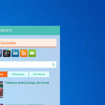
CONTACTO
 Sociales
res
Etiquetas
Archivos
Palabras arriba [Juego de mesa]