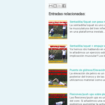
Entradas relacionadas:
Sentadilla/Squat con pesa rus
La sentadilla/squat es uno d
la musculatura del tren infe
en una plataforma inestab…
Sentadilla/squat + empuje ver
Ya hemos ido hablando en est
le añadimos un ejercicio adi
implicación muscular? Los 
Puente de glúteos/Elevación d
La elevación de pelvis es un
posterior del tronco y de la
utilizamos material como un 
Flexiones/push ups sobre pla
Las flexiones/push ups es un
del core. Si añadimos una s
podremos aumentar la acti