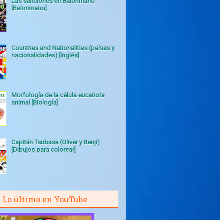
Las sanciones en Balonmano
[Balonmano]
Countries and Nationalities (países y
nacionalidades) [Inglés]
Morfología de la célula eucariota
animal [Biología]
Capitán Tsubasa (Oliver y Benji)
[Dibujos para colorear]
Lo último en YouTube