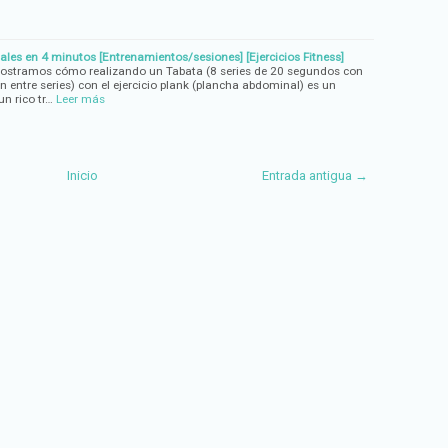
les en 4 minutos [Entrenamientos/sesiones] [Ejercicios Fitness]
 mostramos cómo realizando un Tabata (8 series de 20 segundos con
 entre series) con el ejercicio plank (plancha abdominal) es un
un rico tr…
Leer más
Inicio
Entrada antigua →