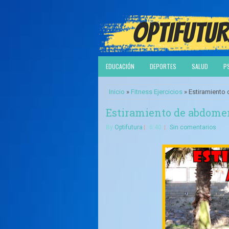
EDUCACIÓN
DEPORTES
SALUD
P
Inicio
»
Fitness Ejercicios
» Estiramiento 
Estiramiento de abdomen 
By
Optifutura
6:40
Sin comentarios