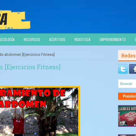
SICOLOGÍA
RECURSOS
ACERTIJOS
VIDEOTECA
EMPRENDIMIENTO
de abdomen [Ejercicios Fitness]
Redes
[Ejercicios Fitness]
Popula