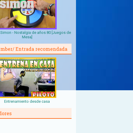
Simon - Nostalgia de años 80 [Juegos de
Mesa]
mber/ Entrada recomendada
Entrenamiento desde casa
dores