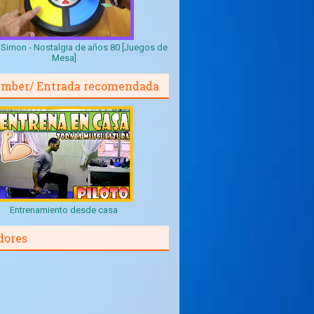
Simon - Nostalgia de años 80 [Juegos de
Mesa]
mber/ Entrada recomendada
Entrenamiento desde casa
dores