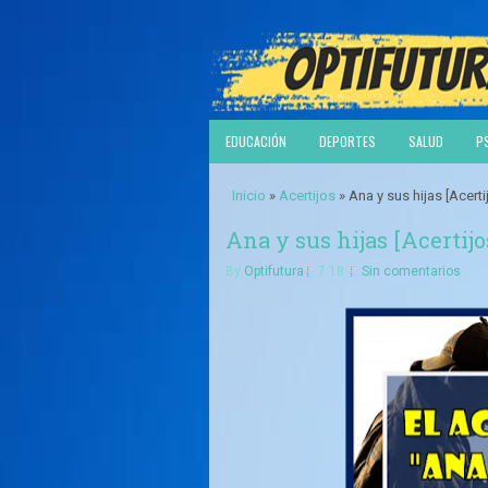
EDUCACIÓN
DEPORTES
SALUD
P
Inicio
»
Acertijos
» Ana y sus hijas [Acerti
Ana y sus hijas [Acertijo
By
Optifutura
7:18
Sin comentarios