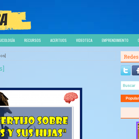
SICOLOGÍA
RECURSOS
ACERTIJOS
VIDEOTECA
EMPRENDIMIENTO
jos]
Redes
s]
Popula