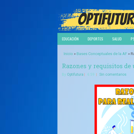
EDUCACIÓN
DEPORTES
SALUD
P
Inicio
»
Bases Conceptuales de la AF
» R
Razones y requisitos de
By
Optifutura
6:59
Sin comentarios