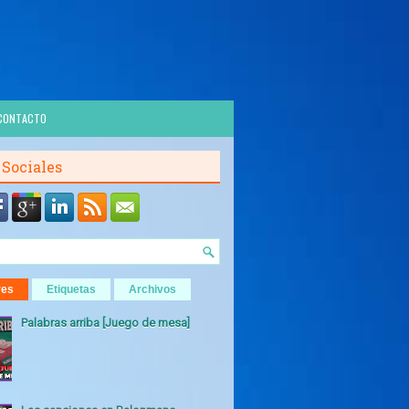
CONTACTO
 Sociales
res
Etiquetas
Archivos
Palabras arriba [Juego de mesa]