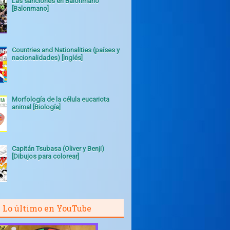
Las sanciones en Balonmano
[Balonmano]
Countries and Nationalities (países y
nacionalidades) [Inglés]
Morfología de la célula eucariota
animal [Biología]
Capitán Tsubasa (Oliver y Benji)
[Dibujos para colorear]
Lo último en YouTube