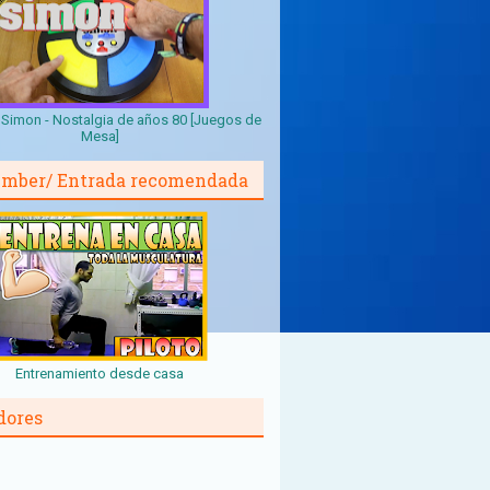
Simon - Nostalgia de años 80 [Juegos de
Mesa]
mber/ Entrada recomendada
Entrenamiento desde casa
dores