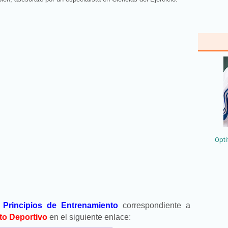
Opti
e
Principios de Entrenamiento
correspondiente a
to Deportivo
en el siguiente enlace: