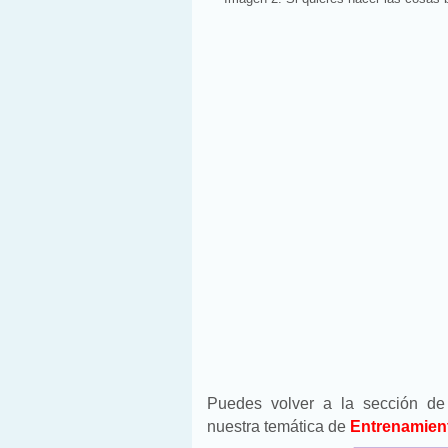
Puedes volver a la sección d
nuestra temática de
Entrenamien