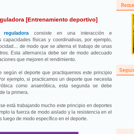
Reme
reguladora [Entrenamiento deportivo]
a reguladora
consiste en una interacción e
s capacidades físicas y coordinativas, por ejemplo,
velocidad… de modo que se alterna el trabajo de unas
otros. Esta alternancia debe ser de modo adecuado
taciones que mejoren el rendimiento.
Segui
 según el deporte que practiquemos este principio
or ejemplo, si practicamos un deporte que necesita
aeróbica como anaeróbica, esta segunda se debe
de la primera.
 se está trabajando mucho este principio en deportes
mplo la fuerza de modo aislado y la resistencia en el
s luego de modo específico en el deporte.