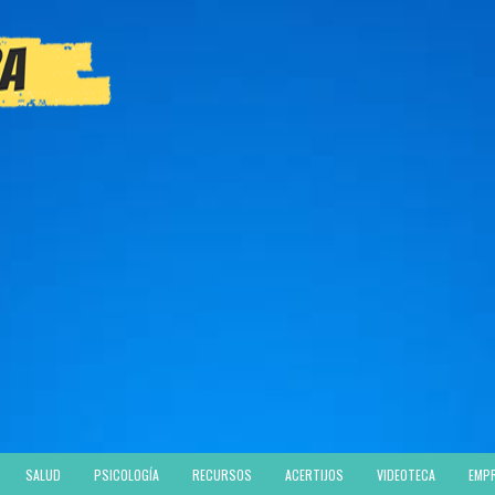
SALUD
PSICOLOGÍA
RECURSOS
ACERTIJOS
VIDEOTECA
EMP