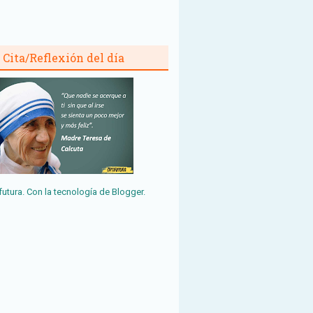
Cita/Reflexión del día
futura. Con la tecnología de
Blogger
.