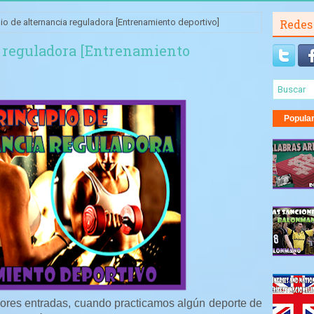
pio de alternancia reguladora [Entrenamiento deportivo]
Redes
a reguladora [Entrenamiento
Popula
ores entradas, cuando practicamos algún deporte de