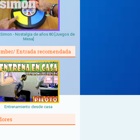
Simon - Nostalgia de años 80 [Juegos de
Mesa]
mber/ Entrada recomendada
Entrenamiento desde casa
dores