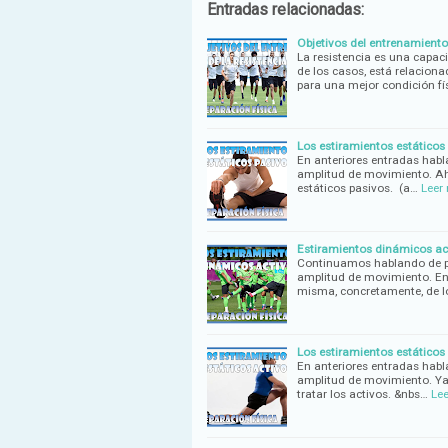
Entradas relacionadas:
Objetivos del entrenamiento 
La resistencia es una capac
de los casos, está relaciona
para una mejor condición fí
Los estiramientos estáticos p
En anteriores entradas habla
amplitud de movimiento. Ah
estáticos pasivos. (a…
Leer
Estiramientos dinámicos acti
Continuamos hablando de pre
amplitud de movimiento. En
misma, concretamente, de l
Los estiramientos estáticos 
En anteriores entradas habla
amplitud de movimiento. Ya
tratar los activos. &nbs…
Le