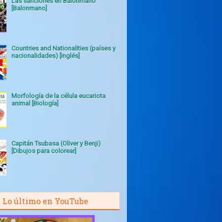
Las sanciones en Balonmano
[Balonmano]
Countries and Nationalities (países y
nacionalidades) [Inglés]
Morfología de la célula eucariota
animal [Biología]
Capitán Tsubasa (Oliver y Benji)
[Dibujos para colorear]
Lo último en YouTube