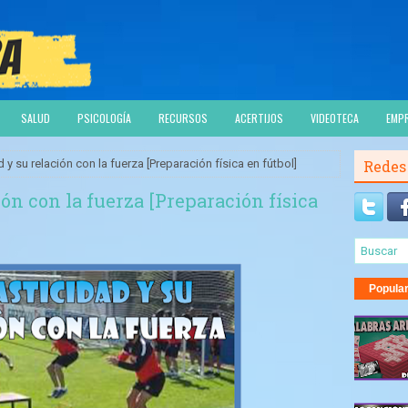
SALUD
PSICOLOGÍA
RECURSOS
ACERTIJOS
VIDEOTECA
EMP
d y su relación con la fuerza [Preparación física en fútbol]
Redes
ión con la fuerza [Preparación física
Popula