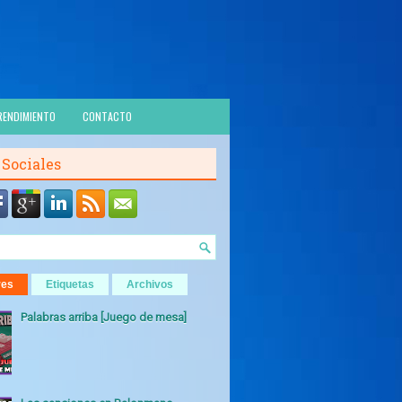
RENDIMIENTO
CONTACTO
 Sociales
res
Etiquetas
Archivos
Palabras arriba [Juego de mesa]