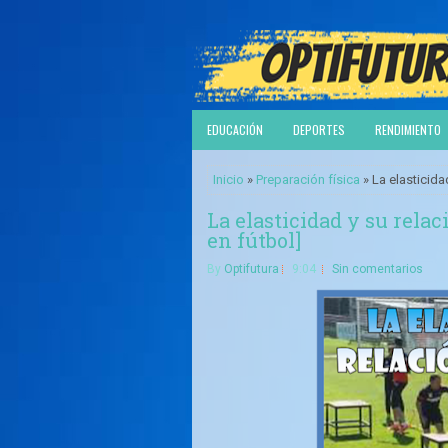
EDUCACIÓN
DEPORTES
RENDIMIENTO
Inicio
»
Preparación física
» La elasticida
La elasticidad y su relac
en fútbol]
By
Optifutura
9:04
Sin comentarios