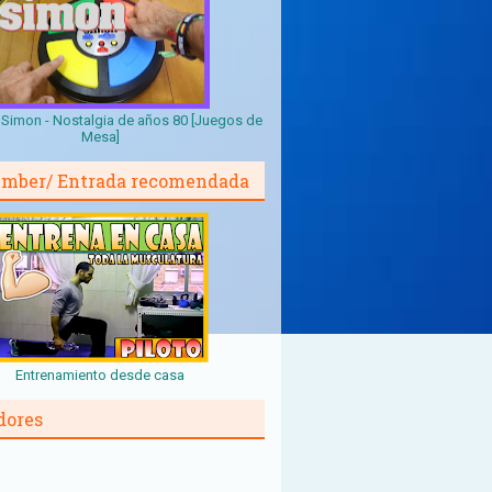
Simon - Nostalgia de años 80 [Juegos de
Mesa]
mber/ Entrada recomendada
Entrenamiento desde casa
dores