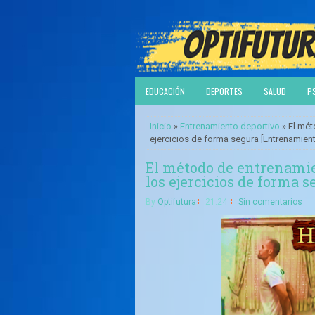
EDUCACIÓN
DEPORTES
SALUD
P
Inicio
»
Entrenamiento deportivo
» El mét
ejercicios de forma segura [Entrenamien
El método de entrenamie
los ejercicios de forma 
By
Optifutura
21:24
Sin comentarios