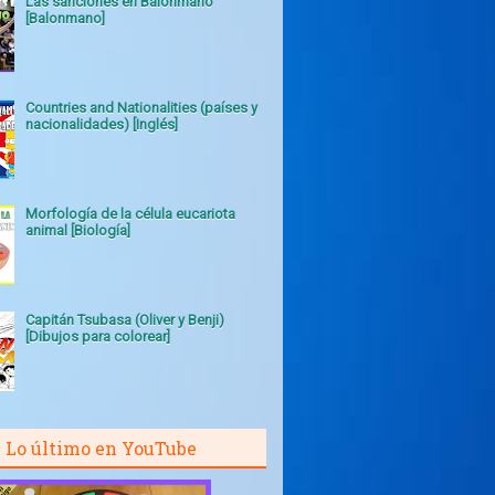
Las sanciones en Balonmano
[Balonmano]
Countries and Nationalities (países y
nacionalidades) [Inglés]
Morfología de la célula eucariota
animal [Biología]
Capitán Tsubasa (Oliver y Benji)
[Dibujos para colorear]
Lo último en YouTube