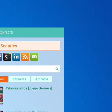
CONTACTO
 Sociales
res
Etiquetas
Archivos
Palabras arriba [Juego de mesa]