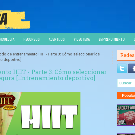
SICOLOGÍA
RECURSOS
ACERTIJOS
VIDEOTECA
EMPRENDIMIENTO
odo de entrenamiento HIIT - Parte 3: Cómo seleccionar los
Redes
to deportivo]
nto HIIT - Parte 3: Cómo seleccionar
segura [Entrenamiento deportivo]
Popula