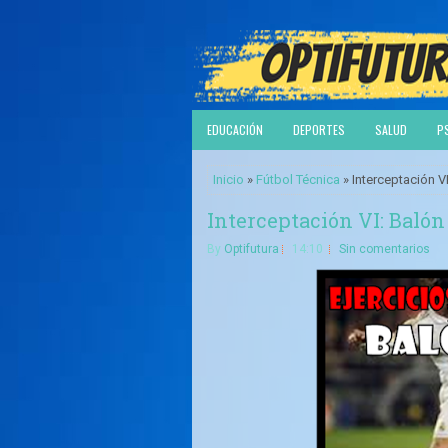
EDUCACIÓN
DEPORTES
SALUD
P
Inicio
»
Fútbol Técnica
» Interceptación VI
Interceptación VI: Balón 
By
Optifutura
14:10
Sin comentarios