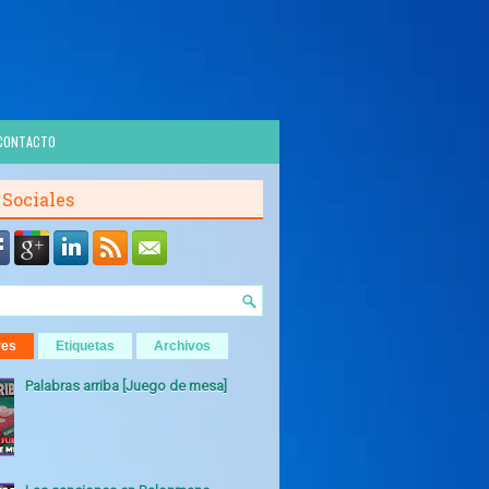
CONTACTO
 Sociales
res
Etiquetas
Archivos
Palabras arriba [Juego de mesa]