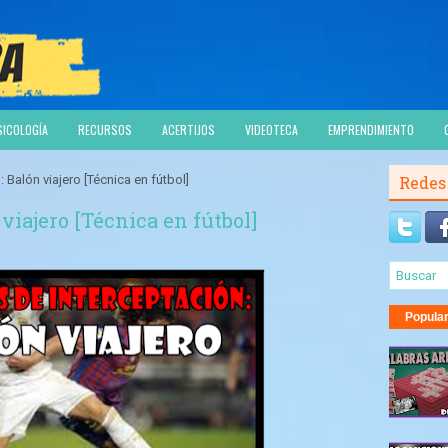
SICOLOGÍA
RECURSOS
ACERTIJOS
VIDEOTECA
EMPRENDIMIENTO
: Balón viajero [Técnica en fútbol]
Redes
viajero [Técnica en fútbol]
Popula