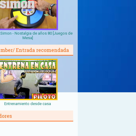
Simon - Nostalgia de años 80 [Juegos de
Mesa]
mber/ Entrada recomendada
Entrenamiento desde casa
dores