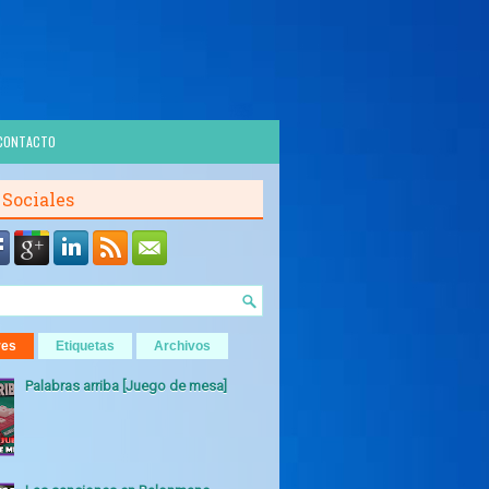
CONTACTO
 Sociales
res
Etiquetas
Archivos
Palabras arriba [Juego de mesa]