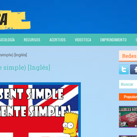
SICOLOGÍA
RECURSOS
ACERTIJOS
VIDEOTECA
EMPRENDIMIENTO
simple) [Inglés]
Redes
 simple) [Inglés]
Popula