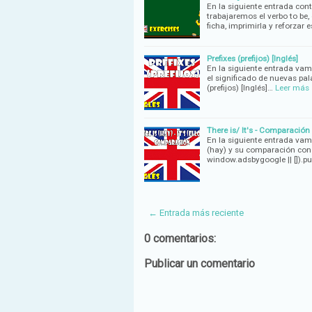
En la siguiente entrada con
trabajaremos el verbo to be
ficha, imprimirla y reforzar 
Prefixes (prefijos) [Inglés]
En la siguiente entrada va
el significado de nuevas pal
(prefijos) [Inglés]…
Leer más
There is/ It's - Comparación
En la siguiente entrada vam
(hay) y su comparación con I
window.adsbygoogle || []).p
← Entrada más reciente
0 comentarios:
Publicar un comentario