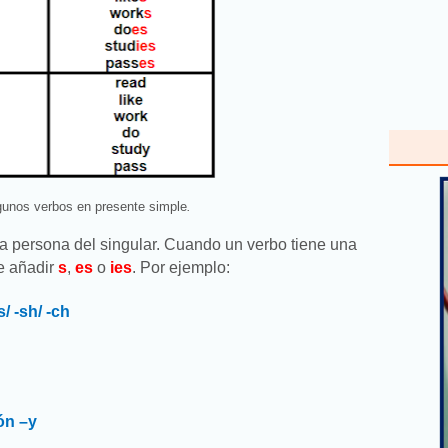
gunos verbos en presente simple
.
era persona del singular. Cuando un verbo tiene una
e añadir
s
,
es
o
ies
. Por ejemplo:
/ -sh/ -ch
ión –y