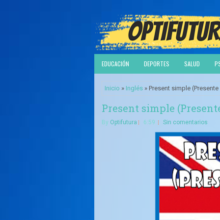
EDUCACIÓN
DEPORTES
SALUD
P
Inicio
»
Inglés
» Present simple (Presente 
Present simple (Presente
By
Optifutura
6:59
Sin comentarios