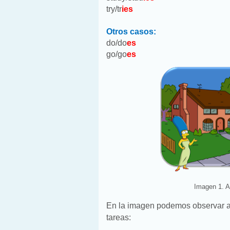
try/tr
ies
Otros casos:
do/do
es
go/go
es
Imagen 1. A
En la imagen podemos observar a 
tareas: