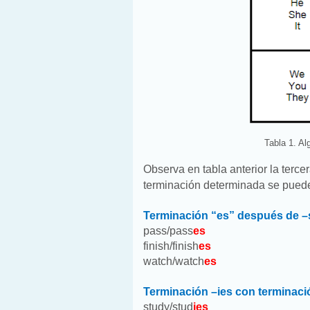
Tabla 1. Al
Observa en tabla anterior la terc
terminación determinada se pued
Terminación “es” después de –s
pass/pass
es
finish/finish
es
watch/watch
es
Terminación –ies con terminac
study/stud
ies