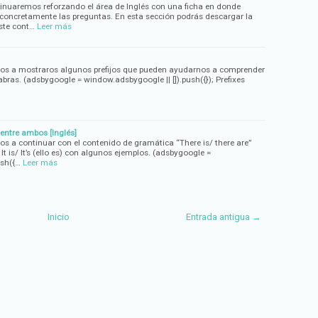
tinuaremos reforzando el área de Inglés con una ficha en donde
, concretamente las preguntas. En esta sección podrás descargar la
este cont…
Leer más
mos a mostraros algunos prefijos que pueden ayudarnos a comprender
abras. (adsbygoogle = window.adsbygoogle || []).push({}); Prefixes
 entre ambos [Inglés]
os a continuar con el contenido de gramática “There is/ there are”
t is/ It’s (ello es) con algunos ejemplos. (adsbygoogle =
ush({…
Leer más
Inicio
Entrada antigua →