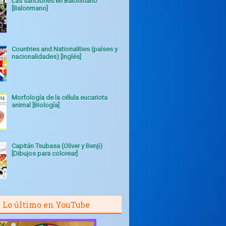
Las sanciones en Balonmano
[Balonmano]
Countries and Nationalities (países y
nacionalidades) [Inglés]
Morfología de la célula eucariota
animal [Biología]
Capitán Tsubasa (Oliver y Benji)
[Dibujos para colorear]
Lo último en YouTube