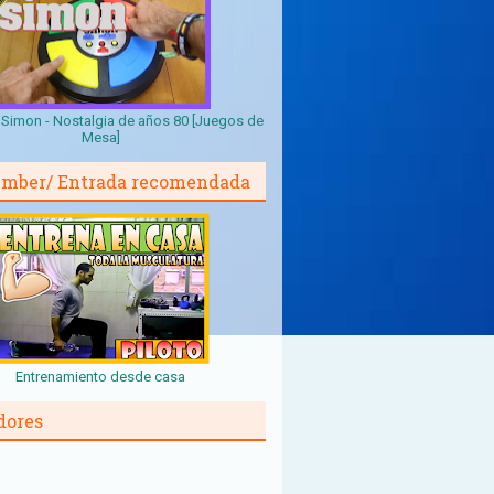
Simon - Nostalgia de años 80 [Juegos de
Mesa]
mber/ Entrada recomendada
Entrenamiento desde casa
dores