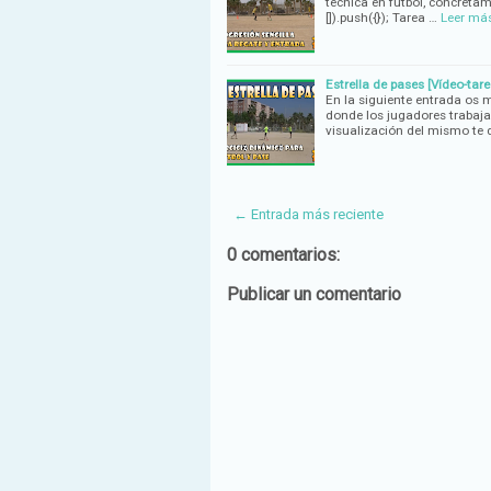
técnica en fútbol, concreta
[]).push({}); Tarea …
Leer má
Estrella de pases [Vídeo-tare
En la siguiente entrada os 
donde los jugadores trabajan
visualización del mismo t
← Entrada más reciente
0 comentarios:
Publicar un comentario