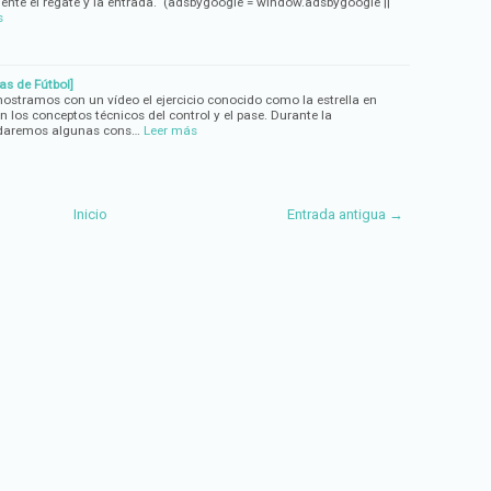
mente el regate y la entrada. (adsbygoogle = window.adsbygoogle ||
s
as de Fútbol]
mostramos con un vídeo el ejercicio conocido como la estrella en
 los conceptos técnicos del control y el pase. Durante la
e daremos algunas cons…
Leer más
Inicio
Entrada antigua →