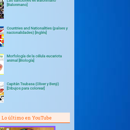
Las sanciones en Balonmano
[Balonmano]
Countries and Nationalities (países y
nacionalidades) [Inglés]
Morfología de la célula eucariota
animal [Biología]
Capitán Tsubasa (Oliver y Benji)
[Dibujos para colorear]
Lo último en YouTube