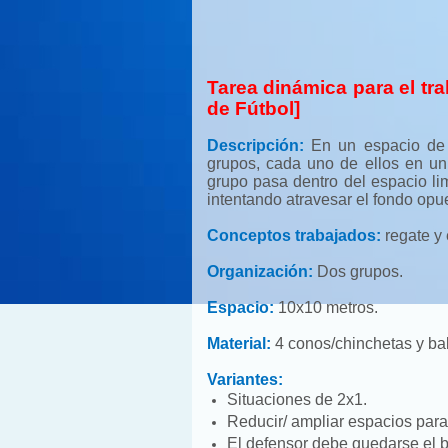
Tarea dinámica para el tra
de Fútbol]
Descripción:
En un espacio de 
grupos, cada uno de ellos en un
grupo pasa dentro del espacio lim
intentando atravesar el fondo opu
Conceptos trabajados:
regate y 
Organización:
Dos grupos.
Espacio:
10x10 metros.
Material:
4 conos/chinchetas y ba
Variantes:
Situaciones de 2x1.
Reducir/ ampliar espacios para
El defensor debe quedarse el b