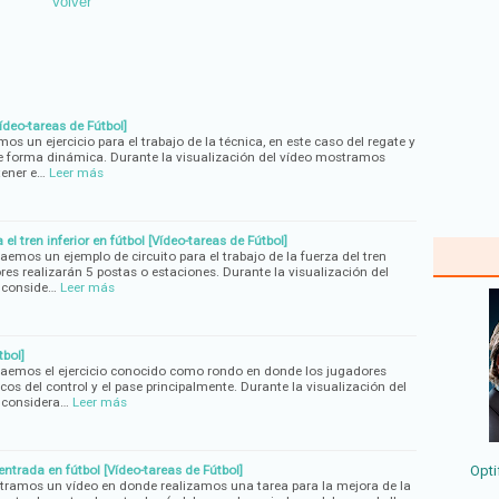
Volver
ídeo-tareas de Fútbol]
os un ejercicio para el trabajo de la técnica, en este caso del regate y
e forma dinámica. Durante la visualización del vídeo mostramos
tener e…
Leer más
 el tren inferior en fútbol [Vídeo-tareas de Fútbol]
raemos un ejemplo de circuito para el trabajo de la fuerza del tren
ores realizarán 5 postas o estaciones. Durante la visualización del
 conside…
Leer más
tbol]
traemos el ejercicio conocido como rondo en donde los jugadores
cos del control y el pase principalmente. Durante la visualización del
 considera…
Leer más
ntrada en fútbol [Vídeo-tareas de Fútbol]
Opti
tramos un vídeo en donde realizamos una tarea para la mejora de la