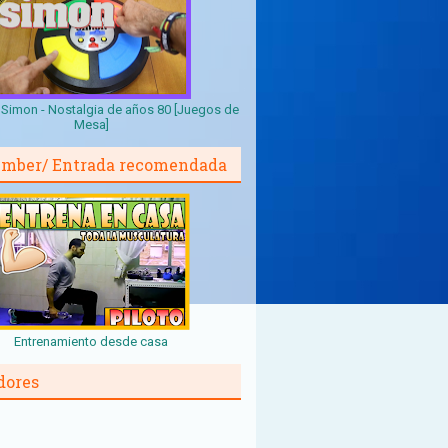
Simon - Nostalgia de años 80 [Juegos de
Mesa]
mber/ Entrada recomendada
Entrenamiento desde casa
dores