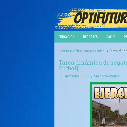
EDUCACIÓN
DEPORTES
SALUD
P
Inicio
»
Vídeo-Tareas Fútbol
» Tarea dinám
Tarea dinámica de regate
Fútbol]
By
Optifutura
5:44
Sin comentarios