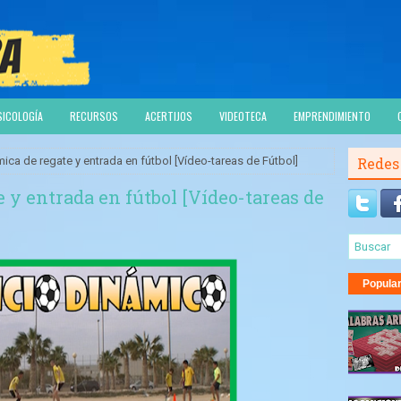
SICOLOGÍA
RECURSOS
ACERTIJOS
VIDEOTECA
EMPRENDIMIENTO
ica de regate y entrada en fútbol [Vídeo-tareas de Fútbol]
Redes
 y entrada en fútbol [Vídeo-tareas de
Popula