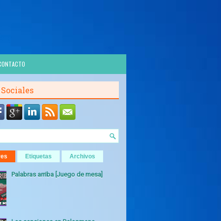
CONTACTO
 Sociales
res
Etiquetas
Archivos
Palabras arriba [Juego de mesa]