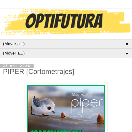
▼
▼
25 ene 2026
PIPER [Cortometrajes]