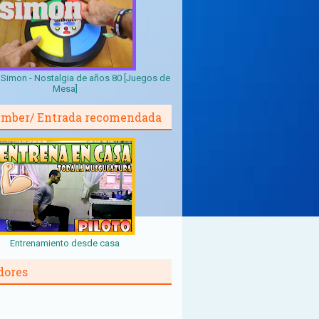
Simon - Nostalgia de años 80 [Juegos de
Mesa]
mber/ Entrada recomendada
Entrenamiento desde casa
dores