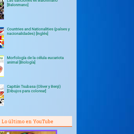
Las sanciones en Balonmano
[Balonmano]
Countries and Nationalities (países y
nacionalidades) [Inglés]
Morfología de la célula eucariota
animal [Biología]
Capitán Tsubasa (Oliver y Benji)
[Dibujos para colorear]
Lo último en YouTube