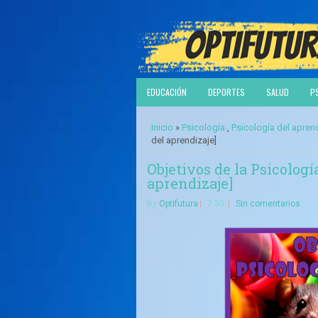
EDUCACIÓN
DEPORTES
SALUD
P
Inicio
»
Psicología
,
Psicología del apren
del aprendizaje]
Objetivos de la Psicologí
aprendizaje]
By
Optifutura
7:30
Sin comentarios