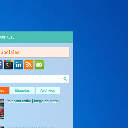
CONTACTO
 Sociales
res
Etiquetas
Archivos
Palabras arriba [Juego de mesa]