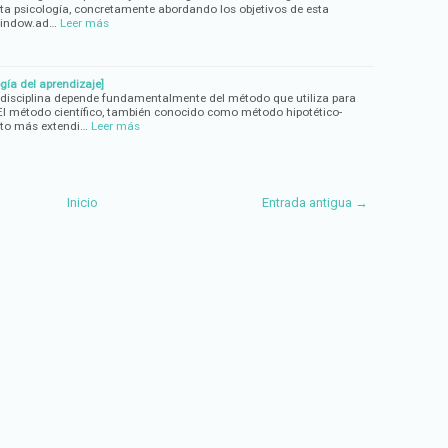
sta psicología, concretamente abordando los objetivos de esta
 window.ad…
Leer más
gía del aprendizaje]
na disciplina depende fundamentalmente del método que utiliza para
El método científico, también conocido como método hipotético-
nto más extendi…
Leer más
Inicio
Entrada antigua →