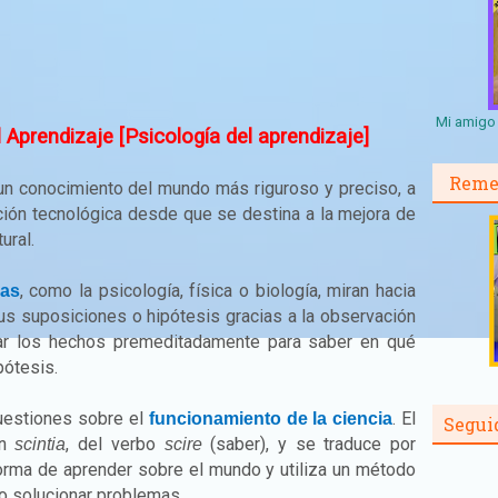
Mi amigo 
l Aprendizaje [Psicología del aprendizaje]
Reme
un conocimiento del mundo más riguroso y preciso, a
ación tecnológica desde que se destina a la mejora de
ural.
, como la psicología, física o biología, miran hacia
cas
us suposiciones o hipótesis gracias a la observación
car los hechos premeditadamente para saber en qué
pótesis.
uestiones sobre el
. El
funcionamiento de la ciencia
Segui
ín
, del verbo
(saber), y se traduce por
scintia
scire
forma de aprender sobre el mundo y utiliza un método
o solucionar problemas.