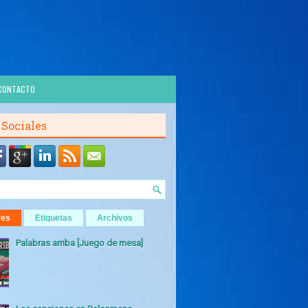
CONTACTO
 Sociales
res
Etiquetas
Archivos
Palabras arriba [Juego de mesa]