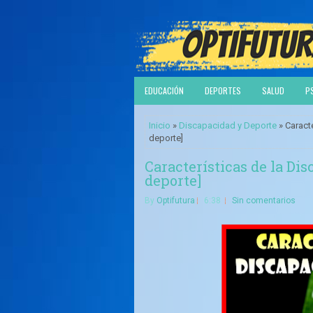
EDUCACIÓN
DEPORTES
SALUD
P
Inicio
»
Discapacidad y Deporte
» Caract
deporte]
Características de la Di
deporte]
By
Optifutura
6:38
Sin comentarios