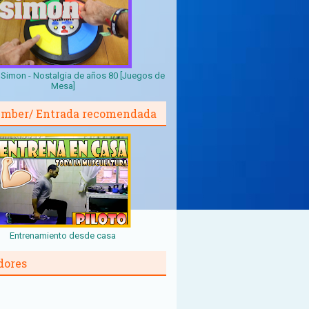
Simon - Nostalgia de años 80 [Juegos de
Mesa]
mber/ Entrada recomendada
Entrenamiento desde casa
dores