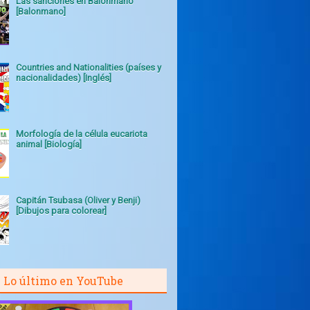
Las sanciones en Balonmano
[Balonmano]
Countries and Nationalities (países y
nacionalidades) [Inglés]
Morfología de la célula eucariota
animal [Biología]
Capitán Tsubasa (Oliver y Benji)
[Dibujos para colorear]
Lo último en YouTube