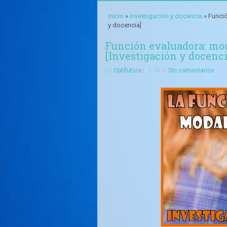
Inicio
»
Investigación y docencia
» Funció
y docencia]
Función evaluadora: mod
[Investigación y docenci
By
Optifutura
7:30
Sin comentarios