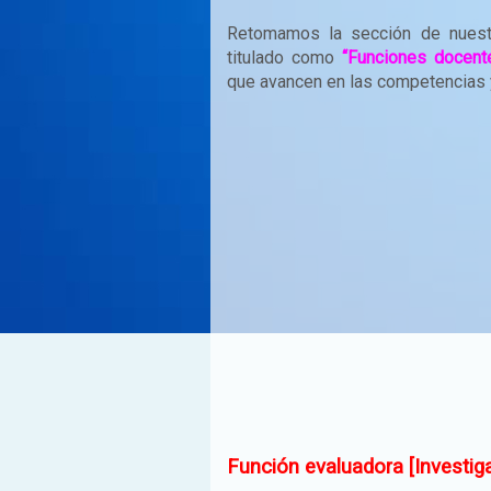
Retomamos la sección de nues
titulado como
“Funciones docent
que avancen en las competencias y 
Función evaluadora [Investig