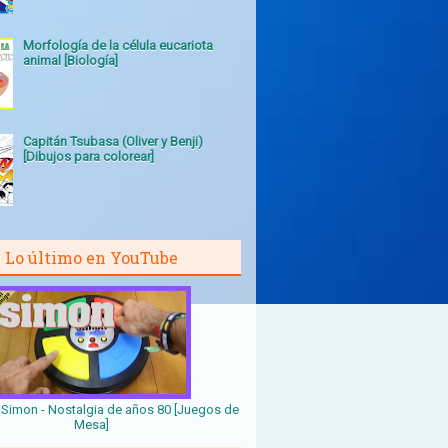
Morfología de la célula eucariota
animal [Biología]
Capitán Tsubasa (Oliver y Benji)
[Dibujos para colorear]
Lo último en YouTube
Simon - Nostalgia de años 80 [Juegos de
Mesa]