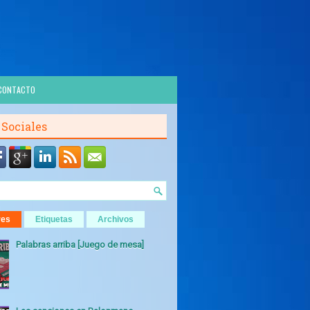
CONTACTO
 Sociales
res
Etiquetas
Archivos
Palabras arriba [Juego de mesa]