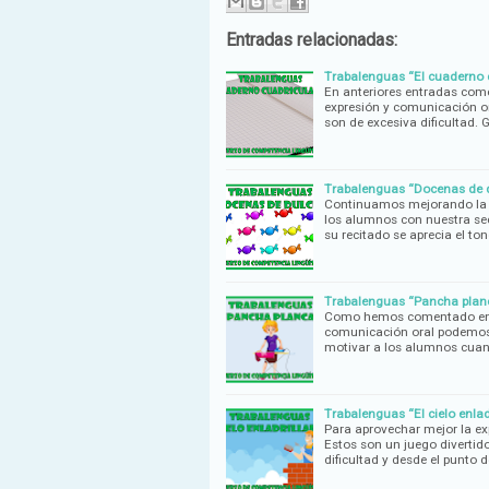
Entradas relacionadas:
Trabalenguas “El cuaderno 
En anteriores entradas com
expresión y comunicación or
son de excesiva dificultad. 
Trabalenguas “Docenas de d
Continuamos mejorando la e
los alumnos con nuestra sec
su recitado se aprecia el to
Trabalenguas “Pancha planc
Como hemos comentado en an
comunicación oral podemos t
motivar a los alumnos cuan
Trabalenguas “El cielo enlad
Para aprovechar mejor la e
Estos son un juego divertid
dificultad y desde el punto d