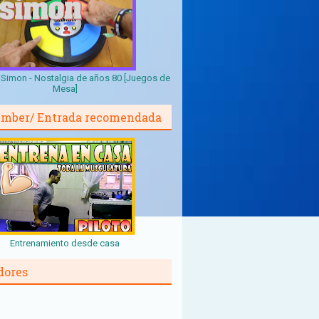
Simon - Nostalgia de años 80 [Juegos de
Mesa]
mber/ Entrada recomendada
Entrenamiento desde casa
dores