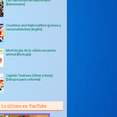
Las sanciones en Balonmano
[Balonmano]
Countries and Nationalities (países y
nacionalidades) [Inglés]
Morfología de la célula eucariota
animal [Biología]
Capitán Tsubasa (Oliver y Benji)
[Dibujos para colorear]
Lo último en YouTube