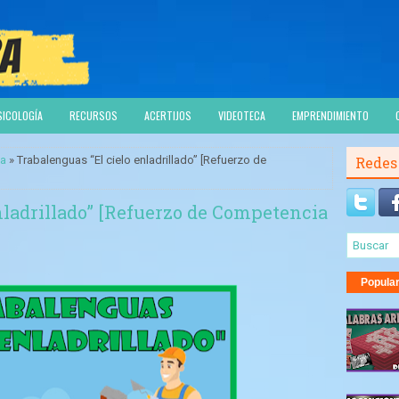
SICOLOGÍA
RECURSOS
ACERTIJOS
VIDEOTECA
EMPRENDIMIENTO
ca
» Trabalenguas “El cielo enladrillado” [Refuerzo de
Redes
nladrillado” [Refuerzo de Competencia
Popula