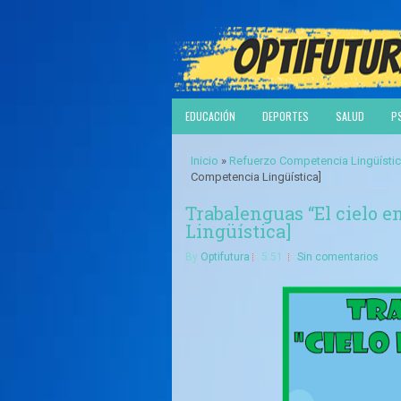
EDUCACIÓN
DEPORTES
SALUD
P
Inicio
»
Refuerzo Competencia Lingüísti
Competencia Lingüística]
Trabalenguas “El cielo e
Lingüística]
By
Optifutura
5:51
Sin comentarios