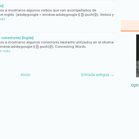
és]
amos a mostraros algunos verbos que van acompañados de
el inglés. (adsbygoogle = window.adsbygoogle || []).push({}); Verbos y
más
conectores) [Inglés]
os a mostraros algunos conectores bastante utilizados en el idioma
window.adsbygoogle || []).push({}); Connecting Words
er más
Inicio
Entrada antigua →
Opti