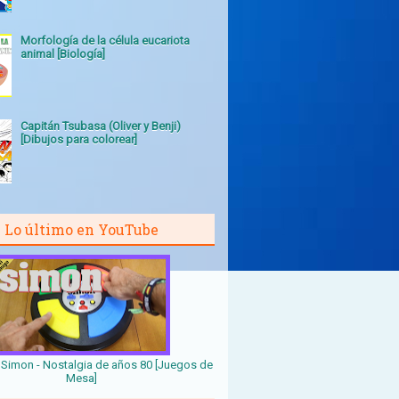
Morfología de la célula eucariota
animal [Biología]
Capitán Tsubasa (Oliver y Benji)
[Dibujos para colorear]
Lo último en YouTube
Simon - Nostalgia de años 80 [Juegos de
Mesa]