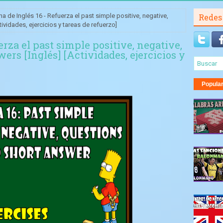
ha de Inglés 16 - Refuerza el past simple positive, negative,
Redes
ividades, ejercicios y tareas de refuerzo]
erza el past simple positive, negative,
ers [Inglés] [Actividades, ejercicios y
Popula