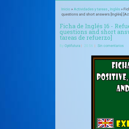
Inicio
»
Actividades y tareas
,
Inglés
» Fic
questions and short answers [Inglés] [Act
Ficha de Inglés 16 - Refu
questions and short answ
tareas de refuerzo]
By
Optifutura
20:56
Sin comentarios