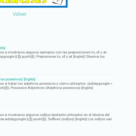
Volver
lés]
os a mostraros algunos ejemplos con las preposiciones to, of y at.
oogle || []).push({}); Preposiones to, of y at [Inglés] Observa los
vos posesivos) [Inglés]
s a tratar los adjetivos posesivos y cómo utilizarlos. (adsbygoogle =
sh({}); Possesive Adjectives (Adjetivos posesivos) [Inglés]
os a mostraros algunos sufijos bastante utilizados en el idioma del
.adsbygoogle || []).push({}); Suffixes (sufijos) [Inglés] Los sufijos van