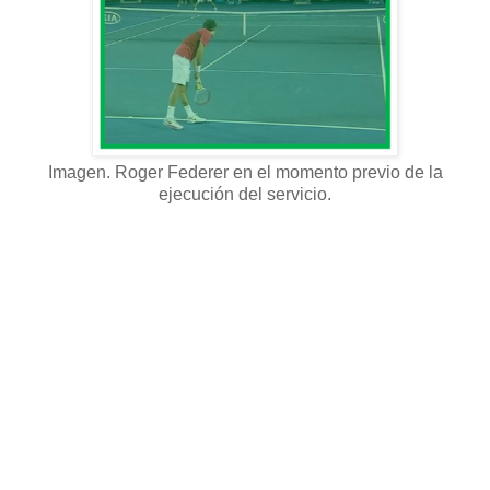
Imagen. Roger Federer en el momento previo de la
ejecución del servicio.