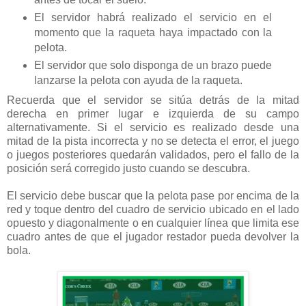
El servidor habrá realizado el servicio en el
momento que la raqueta haya impactado con la
pelota.
El servidor que solo disponga de un brazo puede
lanzarse la pelota con ayuda de la raqueta.
Recuerda que el servidor se sitúa detrás de la mitad
derecha en primer lugar e izquierda de su campo
alternativamente. Si el servicio es realizado desde una
mitad de la pista incorrecta y no se detecta el error, el juego
o juegos posteriores quedarán validados, pero el fallo de la
posición será corregido justo cuando se descubra.
El servicio debe buscar que la pelota pase por encima de la
red y toque dentro del cuadro de servicio ubicado en el lado
opuesto y diagonalmente o en cualquier línea que limita ese
cuadro antes de que el jugador restador pueda devolver la
bola.