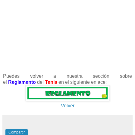
Puedes volver a nuestra sección sobre
el
Reglamento
del
Tenis
en el siguiente enlace:
Volver
Compartir