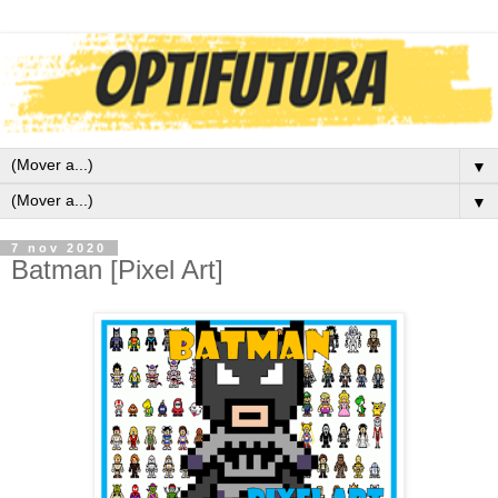
▼
▼
7 nov 2020
Batman [Pixel Art]