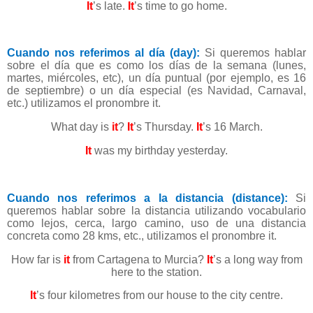
It
’s late.
It
’s time to go home.
Cuando nos referimos al día (day):
Si queremos hablar
sobre el día que es como los días de la semana (lunes,
martes, miércoles, etc), un día puntual (por ejemplo, es 16
de septiembre) o un día especial (es Navidad, Carnaval,
etc.) utilizamos el pronombre it.
What day is
it
?
It
’s Thursday.
It
’s 16 March.
It
was my birthday yesterday.
Cuando nos referimos a la distancia (distance):
Si
queremos hablar sobre la distancia utilizando vocabulario
como lejos, cerca, largo camino, uso de una distancia
concreta como 28 kms, etc., utilizamos el pronombre it.
How far is
it
from Cartagena to Murcia?
It
’s a long way from
here to the station.
It
’s
four kilometres from our house to the city centre.