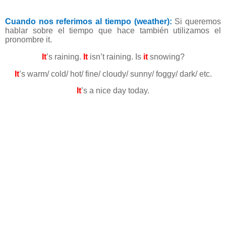
Cuando nos referimos al tiempo (weather):
Si queremos
hablar sobre el tiempo que hace también utilizamos el
pronombre it.
It
’s raining.
It
isn’t raining. Is
it
snowing?
It
’s warm/ cold/ hot/ fine/ cloudy/ sunny/ foggy/ dark/ etc.
It
’s a nice day today.