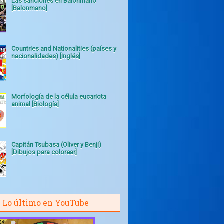
Las sanciones en Balonmano
[Balonmano]
Countries and Nationalities (países y
nacionalidades) [Inglés]
Morfología de la célula eucariota
animal [Biología]
Capitán Tsubasa (Oliver y Benji)
[Dibujos para colorear]
Lo último en YouTube