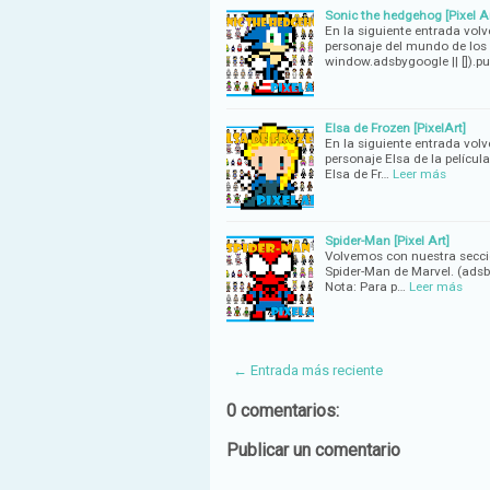
Sonic the hedgehog [Pixel Ar
En la siguiente entrada vol
personaje del mundo de los
window.adsbygoogle || []).pu
Elsa de Frozen [PixelArt]
En la siguiente entrada volv
personaje Elsa de la películ
Elsa de Fr…
Leer más
Spider-Man [Pixel Art]
Volvemos con nuestra secció
Spider-Man de Marvel. (adsby
Nota: Para p…
Leer más
← Entrada más reciente
0 comentarios:
Publicar un comentario