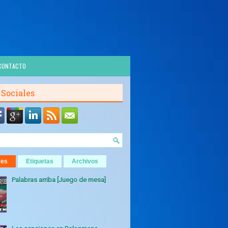
CONTACTO
 Sociales
res
Etiquetas
Archivos
Palabras arriba [Juego de mesa]