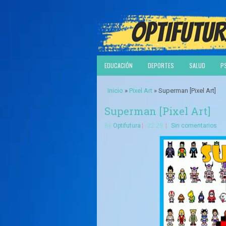
EDUCACIÓN
DEPORTES
SALUD
P
Inicio
»
Pixel Art
» Superman [Pixel Art]
Superman [Pixel Art]
By
Optifutura
22:29
Sin comentarios