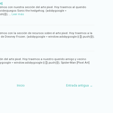
t]
vemos con nuestra sección del arte pixel. Hoy traemos al querido
 videojuegos Sonic the hedgehog. (adsbygoogle =
sh({}); …
Leer más
emos con la sección de recursos sobre el arte pixel. Hoy traemos a la
a de Diesney Frozen. (adsbygoogle = window.adsbygoogle || []).push({});
n del arte pixel. Hoy traemos a nuestro querido amigo y vecino
google = window.adsbygoogle || []).push({}); Spider-Man [Pixel Art]
Inicio
Entrada antigua →