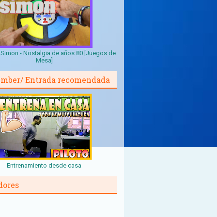
Simon - Nostalgia de años 80 [Juegos de
Mesa]
mber/ Entrada recomendada
Entrenamiento desde casa
dores