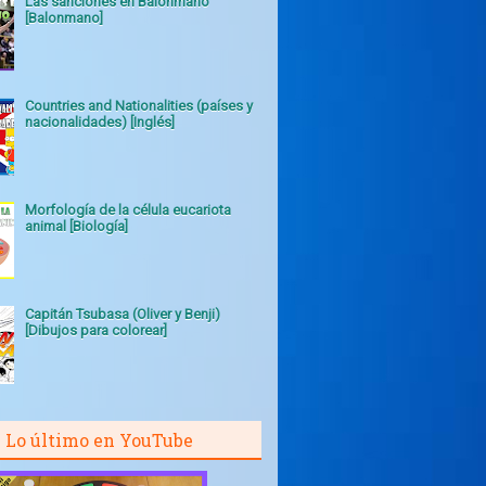
Las sanciones en Balonmano
[Balonmano]
Countries and Nationalities (países y
nacionalidades) [Inglés]
Morfología de la célula eucariota
animal [Biología]
Capitán Tsubasa (Oliver y Benji)
[Dibujos para colorear]
Lo último en YouTube