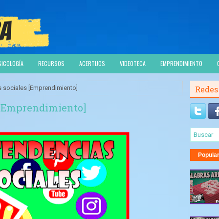
SICOLOGÍA
RECURSOS
ACERTIJOS
VIDEOTECA
EMPRENDIMIENTO
s sociales [Emprendimiento]
Redes
 [Emprendimiento]
Popula