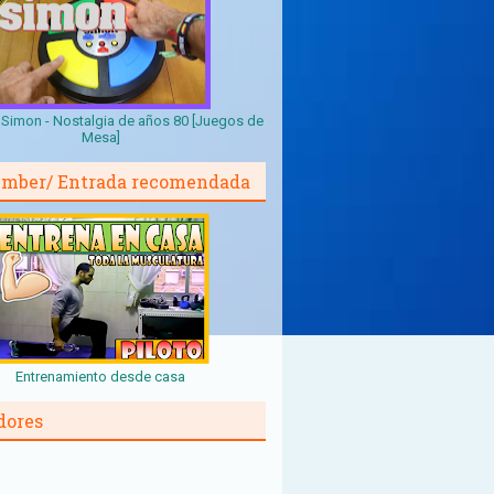
Simon - Nostalgia de años 80 [Juegos de
Mesa]
mber/ Entrada recomendada
Entrenamiento desde casa
dores