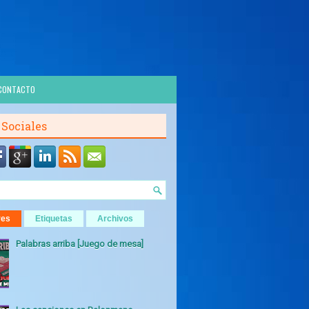
CONTACTO
 Sociales
res
Etiquetas
Archivos
Palabras arriba [Juego de mesa]