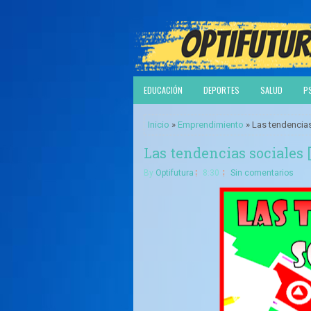
EDUCACIÓN
DEPORTES
SALUD
P
Inicio
»
Emprendimiento
» Las tendencia
Las tendencias sociales
By
Optifutura
8:30
Sin comentarios