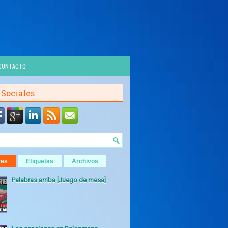
CONTACTO
 Sociales
res
Etiquetas
Archivos
Palabras arriba [Juego de mesa]