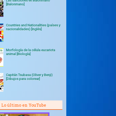
Las sanciones en Balonmano
[Balonmano]
Countries and Nationalities (países y
nacionalidades) [Inglés]
Morfología de la célula eucariota
animal [Biología]
Capitán Tsubasa (Oliver y Benji)
[Dibujos para colorear]
Lo último en YouTube