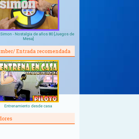
Simon - Nostalgia de años 80 [Juegos de
Mesa]
mber/ Entrada recomendada
Entrenamiento desde casa
dores