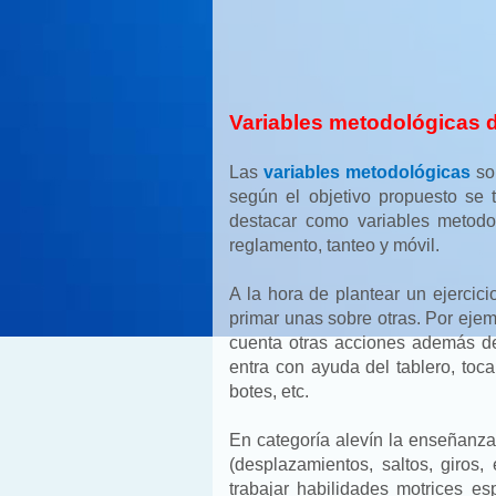
Variables metodológicas d
Las
variables metodológicas
son
según el objetivo propuesto se
destacar como variables metodo
reglamento, tanteo y móvil.
A la hora de plantear un ejercic
primar unas sobre otras. Por eje
cuenta otras acciones además de
entra con ayuda del tablero, to
botes, etc.
En categoría alevín la enseñanza
(desplazamientos, saltos, giros,
trabajar habilidades motrices es