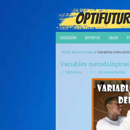
EDUCACIÓN
DEPORTES
SALUD
P
Inicio
»
Baloncesto
» Variables metodoló
Variables metodológicas 
By
Optifutura
13:29
Sin comentarios