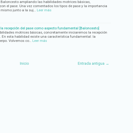
 Baloncesto ampliando las habilidades motrices básicas,
on el pase. Una vez comentados los tipos de pase y la importancia
l mismo junto a la suj…
Leer más
 la recepción del pase como aspecto fundamental [Baloncesto]
ilidades motrices básicas, concretamente iniciaremos la recepción
. En esta habilidad existe una característica fundamental: la
uerpo. Volvemos co…
Leer más
Inicio
Entrada antigua →