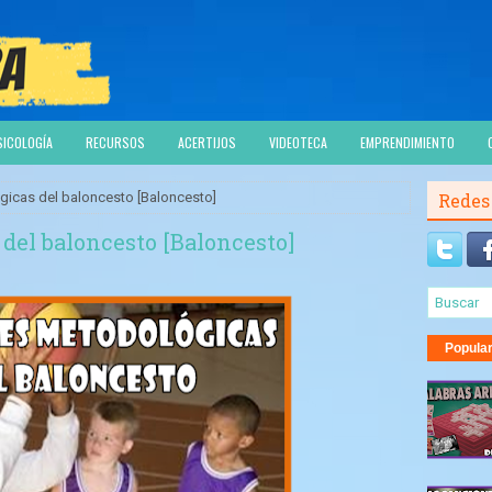
SICOLOGÍA
RECURSOS
ACERTIJOS
VIDEOTECA
EMPRENDIMIENTO
gicas del baloncesto [Baloncesto]
Redes
del baloncesto [Baloncesto]
Popula