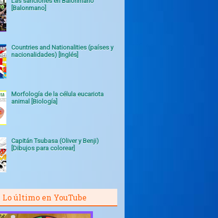
Las sanciones en Balonmano
[Balonmano]
Countries and Nationalities (países y
nacionalidades) [Inglés]
Morfología de la célula eucariota
animal [Biología]
Capitán Tsubasa (Oliver y Benji)
[Dibujos para colorear]
Lo último en YouTube