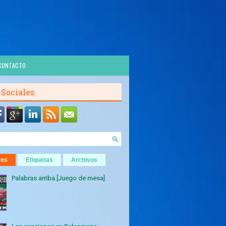
CONTACTO
 Sociales
res
Etiquetas
Archivos
Palabras arriba [Juego de mesa]