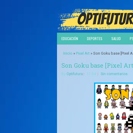
EDUCACIÓN
DEPORTES
SALUD
P
Inicio
»
Pixel Art
» Son Goku base [Pixel Ar
Son Goku base [Pixel Art
By
Optifutura
11:04
Sin comentarios