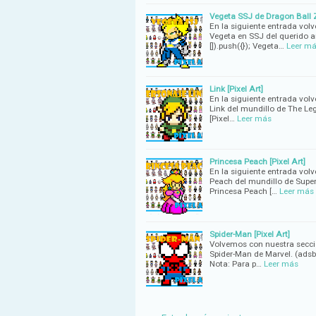
Vegeta SSJ de Dragon Ball Z 
En la siguiente entrada vol
Vegeta en SSJ del querido 
[]).push({}); Vegeta…
Leer m
Link [Pixel Art]
En la siguiente entrada vol
Link del mundillo de The Leg
[Pixel…
Leer más
Princesa Peach [Pixel Art]
En la siguiente entrada volv
Peach del mundillo de Super
Princesa Peach […
Leer más
Spider-Man [Pixel Art]
Volvemos con nuestra secció
Spider-Man de Marvel. (adsby
Nota: Para p…
Leer más