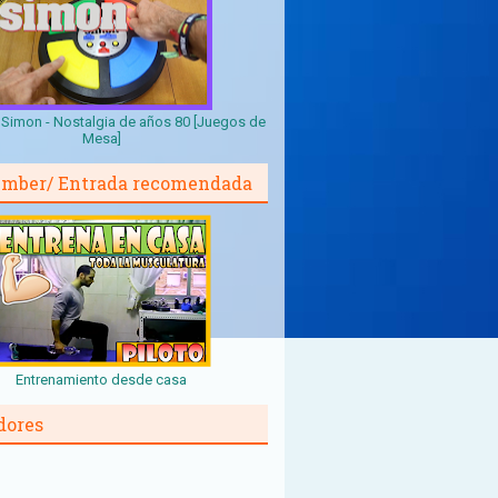
Simon - Nostalgia de años 80 [Juegos de
Mesa]
mber/ Entrada recomendada
Entrenamiento desde casa
dores