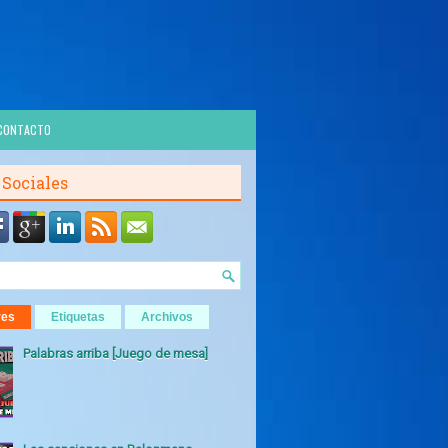
CONTACTO
 Sociales
res
Etiquetas
Archivos
Palabras arriba [Juego de mesa]