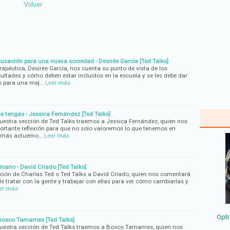
Volver
ducación para una nueva sociedad - Desirée García [Ted Talks]
apéutica, Desirée García, nos cuenta su punto de vista de los
ultades y cómo deben estar incluidos en la escuela y se les debe dar
s para una mej…
Leer más
e tengas - Jessica Fernández [Ted Talks]
nuestra sección de Ted Talks traemos a Jessica Fernández, quien nos
ortante reflexión para que no solo valoremos lo que tenemos en
demás actuemo…
Leer más
inario - David Criado [Ted Talks]
ción de Charlas Ted o Ted Talks a David Criado, quien nos comentará
de tratar con la gente y trabajar con ellas para ver cómo cambiarlas y
er más
Opti
- Bosco Tamames [Ted Talks]
 nuestra sección de Ted Talks traemos a Bosco Tamames, quien nos