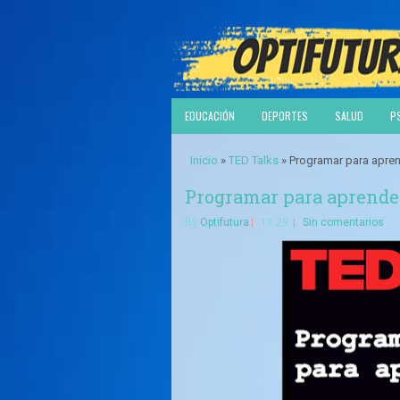
EDUCACIÓN
DEPORTES
SALUD
P
Inicio
»
TED Talks
» Programar para aprend
Programar para aprender
By
Optifutura
11:29
Sin comentarios