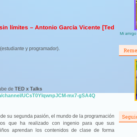
in límites – Antonio García Vicente [Ted
Mi amigo 
 (estudiante y programador).
Reme
tube de
TED x Talks
om/channel/UCsT0YIqwnpJCM-mx7-gSA4Q
 de su segunda pasión, el mundo de la programación
Segui
icos que ha realizado con ingenio para que sus
iños aprendan los contenidos de clase de forma