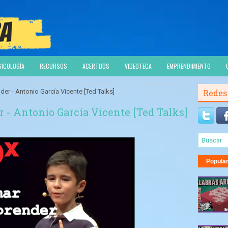
SICOLOGÍA
RECURSOS
ACERTIJOS
VIDEOTECA
EMPRENDIMIENTO
er - Antonio García Vicente [Ted Talks]
Redes
 - Antonio García Vicente [Ted Talks]
Popula