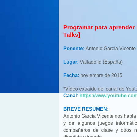
Programar para aprender s
Talks]
Ponente:
Antonio García Vicente
Lugar:
Valladolid (España)
Fecha:
noviembre de 2015
*Vídeo extraído del canal de You
Canal:
https://www.youtube.c
BREVE RESUMEN:
Antonio García Vicente nos habla
y de algunos juegos informát
compañeros de clase y otros n