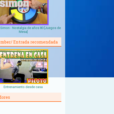
Simon - Nostalgia de años 80 [Juegos de
Mesa]
mber/ Entrada recomendada
Entrenamiento desde casa
dores