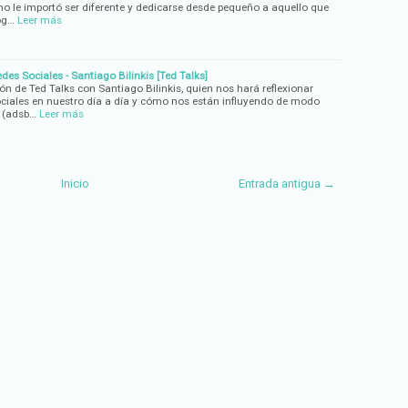
no le importó ser diferente y dedicarse desde pequeño a aquello que
og…
Leer más
s Sociales - Santiago Bilinkis [Ted Talks]
n de Ted Talks con Santiago Bilinkis, quien nos hará reflexionar
ociales en nuestro día a día y cómo nos están influyendo de modo
. (adsb…
Leer más
Inicio
Entrada antigua →