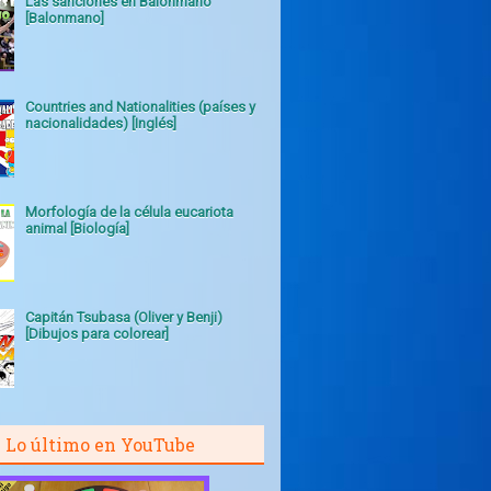
Las sanciones en Balonmano
[Balonmano]
Countries and Nationalities (países y
nacionalidades) [Inglés]
Morfología de la célula eucariota
animal [Biología]
Capitán Tsubasa (Oliver y Benji)
[Dibujos para colorear]
Lo último en YouTube