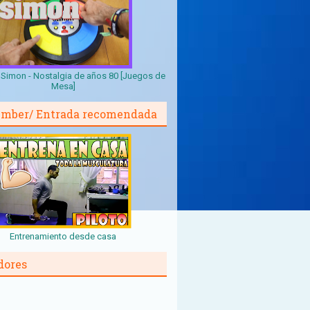
Simon - Nostalgia de años 80 [Juegos de
Mesa]
mber/ Entrada recomendada
Entrenamiento desde casa
dores