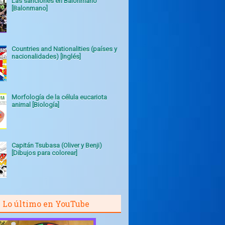
Las sanciones en Balonmano
[Balonmano]
Countries and Nationalities (países y
nacionalidades) [Inglés]
Morfología de la célula eucariota
animal [Biología]
Capitán Tsubasa (Oliver y Benji)
[Dibujos para colorear]
Lo último en YouTube