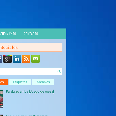
RENDIMIENTO
CONTACTO
 Sociales
res
Etiquetas
Archivos
Palabras arriba [Juego de mesa]