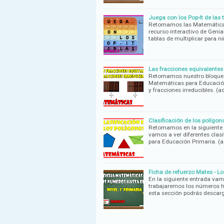
Juega con los Pop-It de las t
Retomamos las Matemáticas
recurso interactivo de Genia
tablas de multiplicar para n
Las fracciones equivalentes 
Retomamos nuestro bloque ce
Matemáticas para Educación
y fracciones irreducibles. 
Clasificación de los polígo
Retomamos en la siguiente e
vamos a ver diferentes clas
para Educación Primaria. 
Ficha de refuerzo Mates - Lo
En la siguiente entrada vam
trabajaremos los números ha
esta sección podrás descarg