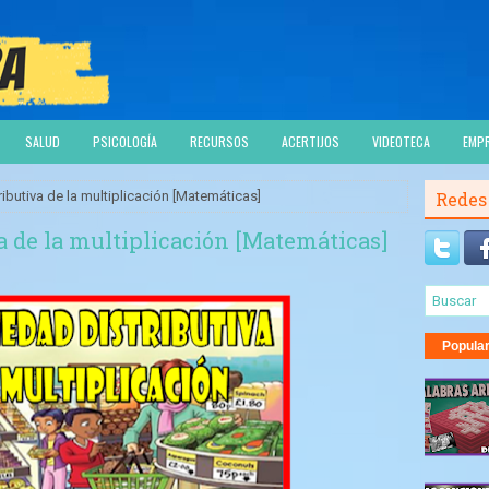
SALUD
PSICOLOGÍA
RECURSOS
ACERTIJOS
VIDEOTECA
EMP
ibutiva de la multiplicación [Matemáticas]
Redes
a de la multiplicación [Matemáticas]
Popula