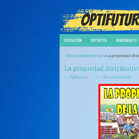
EDUCACIÓN
DEPORTES
RENDIMIENTO
Inicio
»
Matemáticas
» La propiedad distr
La propiedad distributiv
By
Optifutura
6:30
Sin comentarios