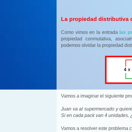
La propiedad distributiva 
Como vimos en la entrada
las p
propiedad conmutativa, asoci
podemos olvidar la propiedad distr
Vamos a imaginar el siguiente pr
Juan va al supermercado y quier
Si en cada pack van 4 unidades, 
Vamos a resolver este problema co