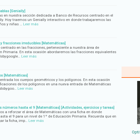
ablas [Genially]
 en nuestra sección dedicada a Banco de Recursos centrado en el
lly. Hoy traemos un Genially interactivo en donde trabajaremos las
iños y niñas …
Leer más
y fracciones irreducibles [Matemáticas]
ntrado en las fracciones, perteneciente a nuestra área de
 Primaria. En esta ocasión abordaremos las fracciones equivalentes
(adsbygoogle…
Leer más
nos [Matemáticas]
ntrada los cuerpos geométricos y los polígonos. En esta ocasión
ificaciones de los polígonos en una nueva entrada de Matemáticas
(adsbygoo…
Leer más
s números hasta el 9 [Matemáticas] [Actividades, ejercicios y tareas]
os a reforzar el área de Matemáticas con una ficha en donde
sta el 9 para un nivel de 1º de Educación Primaria. Recuerda que en
ar la ficha, imp…
Leer más
Opti