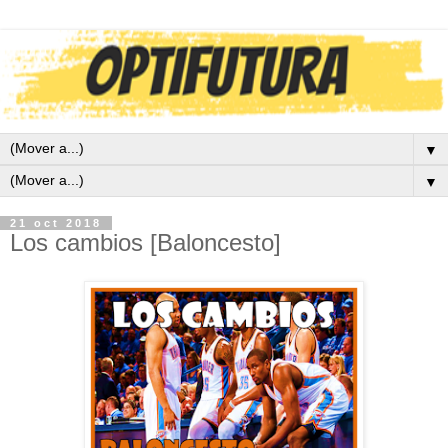
▼
▼
21 oct 2018
Los cambios [Baloncesto]