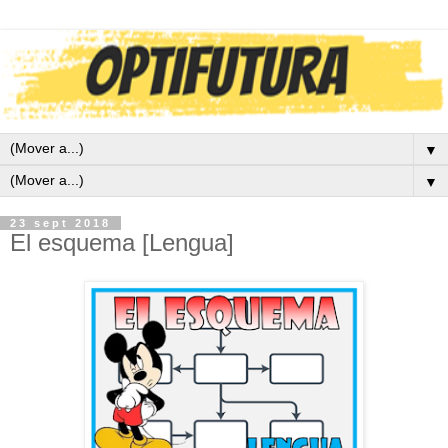
▼
▼
23 sept 2018
El esquema [Lengua]