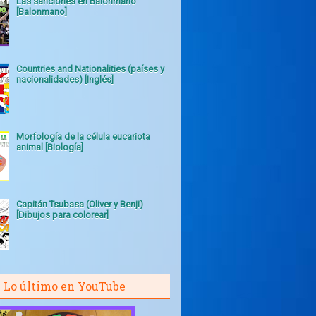
Las sanciones en Balonmano
[Balonmano]
Countries and Nationalities (países y
nacionalidades) [Inglés]
Morfología de la célula eucariota
animal [Biología]
Capitán Tsubasa (Oliver y Benji)
[Dibujos para colorear]
Lo último en YouTube