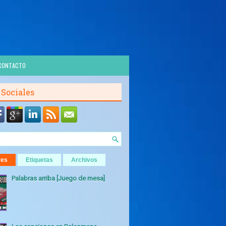
CONTACTO
 Sociales
res
Etiquetas
Archivos
Palabras arriba [Juego de mesa]