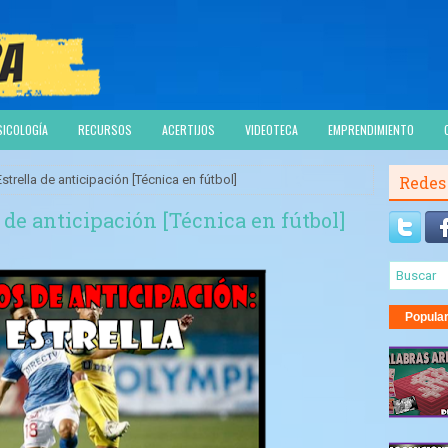
SICOLOGÍA
RECURSOS
ACERTIJOS
VIDEOTECA
EMPRENDIMIENTO
Estrella de anticipación [Técnica en fútbol]
Redes
a de anticipación [Técnica en fútbol]
Popula