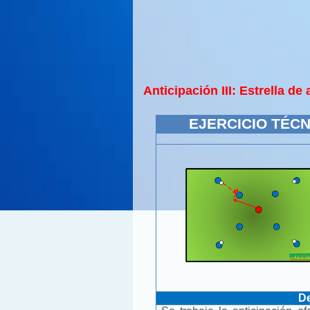
Anticipación III: Estrella de
EJERCICIO TÉCN
De