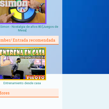
Simon - Nostalgia de años 80 [Juegos de
Mesa]
mber/ Entrada recomendada
Entrenamiento desde casa
dores