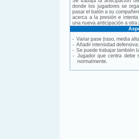
Se trabaja la anticipación of
donde los jugadores se orga
pasar el balón a su compañero
acerca a la presión e intenta 
una nueva anticipación a otr
Aspe
-
Variar pase (raso, media altur
-
Añadir intensidad defensiva:
-
Se puede trabajar también l
-
Jugador que centra debe se
normalmente.