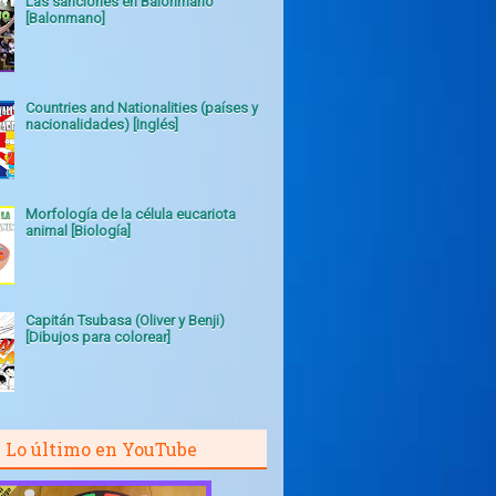
Las sanciones en Balonmano
[Balonmano]
Countries and Nationalities (países y
nacionalidades) [Inglés]
Morfología de la célula eucariota
animal [Biología]
Capitán Tsubasa (Oliver y Benji)
[Dibujos para colorear]
Lo último en YouTube