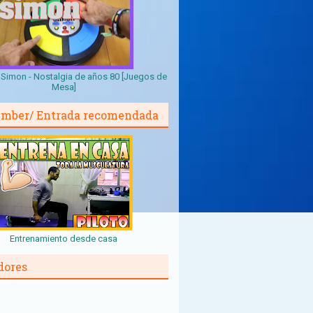
Simon - Nostalgia de años 80 [Juegos de
Mesa]
mber/ Entrada recomendada
Entrenamiento desde casa
dores