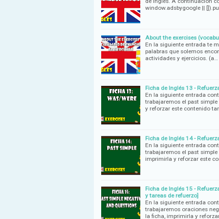
de Inglés. A continuación c
window.adsbygoogle || []).p
About the exercises (vocabul
En la siguiente entrada te 
palabras que solemos encontr
actividades y ejercicios. (a…
Ficha de Inglés 13 - Refuerza
En la siguiente entrada con
trabajaremos el past simple 
y reforzar este contenido t
Ficha de Inglés 14 - Refuerza
En la siguiente entrada con
trabajaremos el past simple 
imprimirla y reforzar este c
Ficha de Inglés 15 - Refuerza
y tareas de refuerzo]
En la siguiente entrada con
trabajaremos oraciones nega
la ficha, imprimirla y reforz