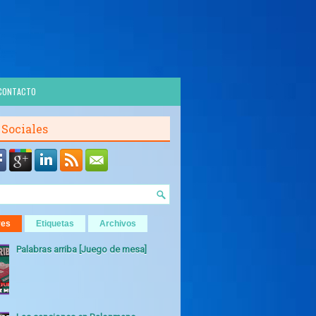
CONTACTO
 Sociales
res
Etiquetas
Archivos
Palabras arriba [Juego de mesa]