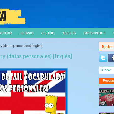
SICOLOGÍA
RECURSOS
ACERTIJOS
VIDEOTECA
EMPRENDIMIENTO
y (datos personales) [Inglés]
Redes
ry (datos personales) [Inglés]
Popula