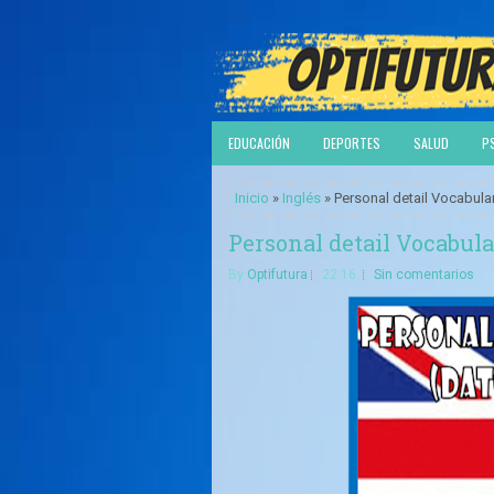
EDUCACIÓN
DEPORTES
SALUD
P
Inicio
»
Inglés
» Personal detail Vocabular
Personal detail Vocabula
By
Optifutura
22:16
Sin comentarios