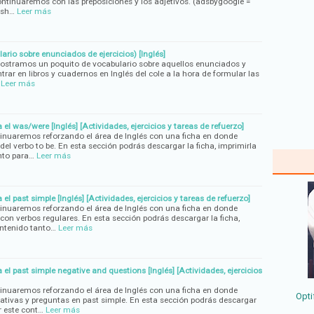
ontinuaremos con las preposiciones y los adjetivos. (adsbygoogle =
ush…
Leer más
ario sobre enunciados de ejercicios) [Inglés]
mostramos un poquito de vocabulario sobre aquellos enunciados y
ar en libros y cuadernos en Inglés del cole a la hora de formular las
Leer más
 el was/were [Inglés] [Actividades, ejercicios y tareas de refuerzo]
tinuaremos reforzando el área de Inglés con una ficha en donde
del verbo to be. En esta sección podrás descargar la ficha, imprimirla
anto para…
Leer más
 el past simple [Inglés] [Actividades, ejercicios y tareas de refuerzo]
tinuaremos reforzando el área de Inglés con una ficha en donde
con verbos regulares. En esta sección podrás descargar la ficha,
ontenido tanto…
Leer más
 el past simple negative and questions [Inglés] [Actividades, ejercicios
tinuaremos reforzando el área de Inglés con una ficha en donde
Opti
tivas y preguntas en past simple. En esta sección podrás descargar
ar este cont…
Leer más