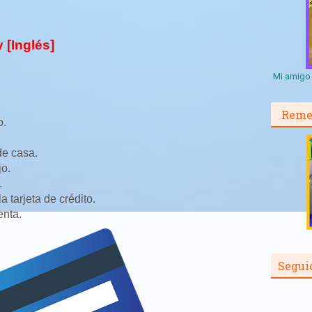
 [Inglés]
Mi amigo 
Reme
o.
de casa.
jo.
.
 tarjeta de crédito.
nta.
Segui