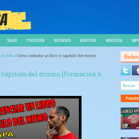
SALUD
PSICOLOGÍA
RECURSOS
ACERTIJOS
VIDEOTECA
EMP
as APA
» Cómo redactar un libro o capítulo del mismo
Redes
o capítulo del mismo [Formación e
Popula