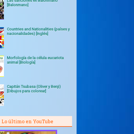
Las sanciones en Balonmano
[Balonmano]
Countries and Nationalities (países y
nacionalidades) [Inglés]
Morfología de la célula eucariota
animal [Biología]
Capitán Tsubasa (Oliver y Benji)
[Dibujos para colorear]
Lo último en YouTube