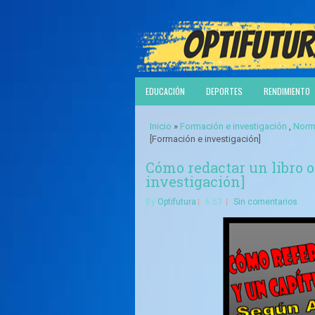
EDUCACIÓN
DEPORTES
RENDIMIENTO
Inicio
»
Formación e investigación
,
Norm
[Formación e investigación]
Cómo redactar un libro 
investigación]
By
Optifutura
6:53
Sin comentarios