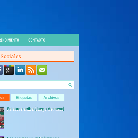
RENDIMIENTO
CONTACTO
 Sociales
res
Etiquetas
Archivos
Palabras arriba [Juego de mesa]