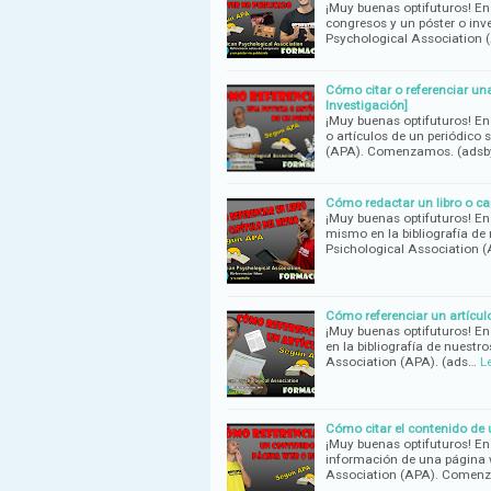
¡Muy buenas optifuturos! En
congresos y un póster o inv
Psychological Association 
Cómo citar o referenciar un
Investigación]
¡Muy buenas optifuturos! En
o artículos de un periódico
(APA). Comenzamos. (ads
Cómo redactar un libro o ca
¡Muy buenas optifuturos! En 
mismo en la bibliografía de
Psichological Association 
Cómo referenciar un artícul
¡Muy buenas optifuturos! En 
en la bibliografía de nuestr
Association (APA). (ads…
L
Cómo citar el contenido de
¡Muy buenas optifuturos! En
información de una página 
Association (APA). Comen