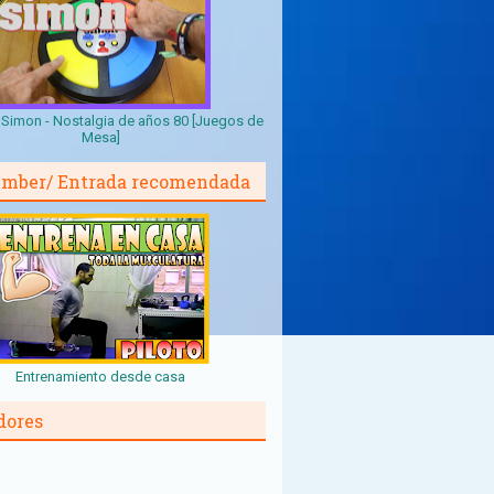
Simon - Nostalgia de años 80 [Juegos de
Mesa]
mber/ Entrada recomendada
Entrenamiento desde casa
dores