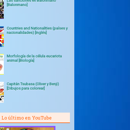
Las sanciones en Balonmano
[Balonmano]
Countries and Nationalities (países y
nacionalidades) [Inglés]
Morfología de la célula eucariota
animal [Biología]
Capitán Tsubasa (Oliver y Benji)
[Dibujos para colorear]
Lo último en YouTube