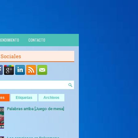
RENDIMIENTO
CONTACTO
 Sociales
res
Etiquetas
Archivos
Palabras arriba [Juego de mesa]