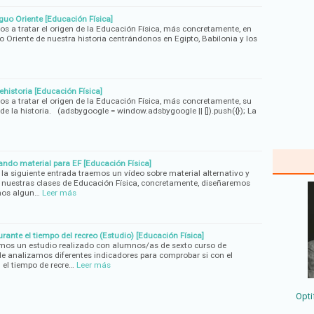
guo Oriente [Educación Física]
os a tratar el origen de la Educación Física, más concretamente, en
uo Oriente de nuestra historia centrándonos en Egipto, Babilonia y los
ehistoria [Educación Física]
os a tratar el origen de la Educación Física, más concretamente, su
 de la historia. (adsbygoogle = window.adsbygoogle || []).push({}); La
rando material para EF [Educación Física]
 la siguiente entrada traemos un vídeo sobre material alternativo y
 nuestras clases de Educación Física, concretamente, diseñaremos
emos algun…
Leer más
durante el tiempo del recreo (Estudio) [Educación Física]
emos un estudio realizado con alumnos/as de sexto curso de
e analizamos diferentes indicadores para comprobar si con el
n el tiempo de recre…
Leer más
Opti