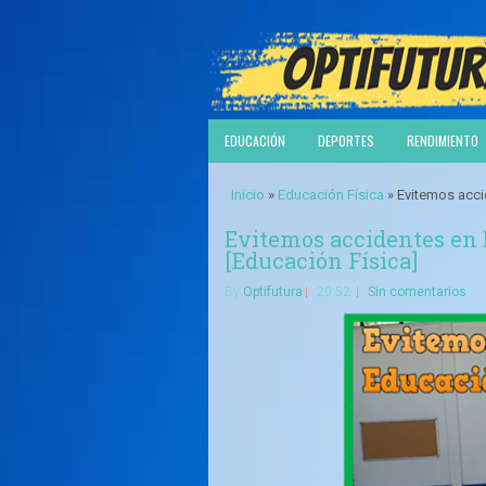
EDUCACIÓN
DEPORTES
RENDIMIENTO
Inicio
»
Educación Física
» Evitemos acci
Evitemos accidentes en E
[Educación Física]
By
Optifutura
20:52
Sin comentarios