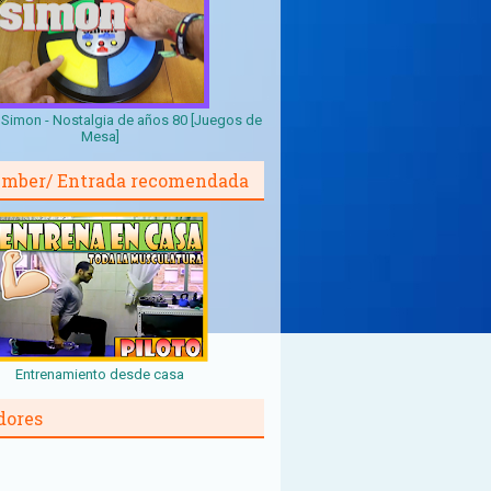
Simon - Nostalgia de años 80 [Juegos de
Mesa]
mber/ Entrada recomendada
Entrenamiento desde casa
dores