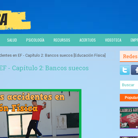
SALUD
PSICOLOGÍA
RECURSOS
ACERTIJOS
VIDEOTECA
EMP
dentes en EF - Capítulo 2: Bancos suecos [Educación Física]
Redes
F - Capítulo 2: Bancos suecos
Popula