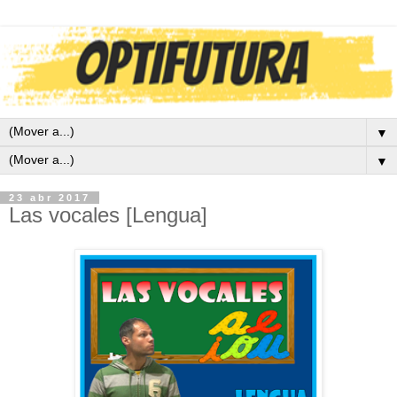
▼
▼
23 abr 2017
Las vocales [Lengua]