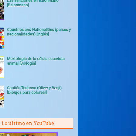
Las sanciones en Balonmano
[Balonmano]
Countries and Nationalities (países y
nacionalidades) [Inglés]
Morfología de la célula eucariota
animal [Biología]
Capitán Tsubasa (Oliver y Benji)
[Dibujos para colorear]
Lo último en YouTube