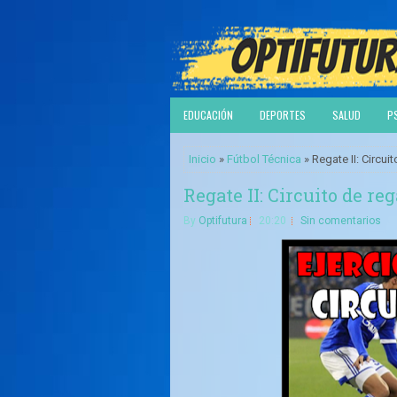
EDUCACIÓN
DEPORTES
SALUD
P
Inicio
»
Fútbol Técnica
» Regate II: Circui
Regate II: Circuito de re
By
Optifutura
20:20
Sin comentarios