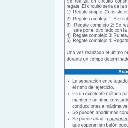
Se realiza un circuito conti
regate. El circuito sería de la 
1)
Regate simple: Consiste en 
2)
Regate complejo 1: Se realiz
3)
Regate complejo 2: Se real
sale por el otro lado con la 
4)
Regate complejo 3: Ruleta
5)
Regate complejo 4: Regate 
Una vez realizado el último m
durante un tiempo determinad
Aspe
La separación entre jugado
el ritmo del ejercicio.
Es un excelente método para
mantiene un ritmo constante
conducciones a máxima vel
Se pueden añadir más conos
Se puede añadir
component
que esperan sin balón puede