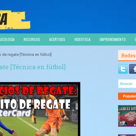
SICOLOGÍA
RECURSOS
ACERTIJOS
VIDEOTECA
EMPRENDIMIENTO
to de regate [Técnica en fútbol]
Redes
gate [Técnica en fútbol]
Popula