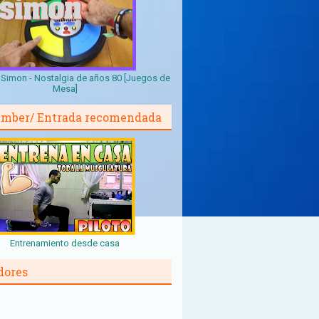
Simon - Nostalgia de años 80 [Juegos de
Mesa]
mber/ Entrada recomendada
Entrenamiento desde casa
dores