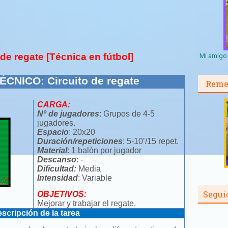
 de regate [Técnica en fútbol]
Mi amigo 
CNICO: Circuito de regate
Reme
CARGA:
Nº de jugadores
: Grupos de 4-5
jugadores.
Espacio
: 20x20
Duración/repeticiones
: 5-10’/15 repet.
Material
: 1 balón por jugador
Descanso
: -
Dificultad:
Media
Intensidad
: Variable
Segui
OBJETIVOS:
Mejorar y trabajar el regate.
scripción de la tarea