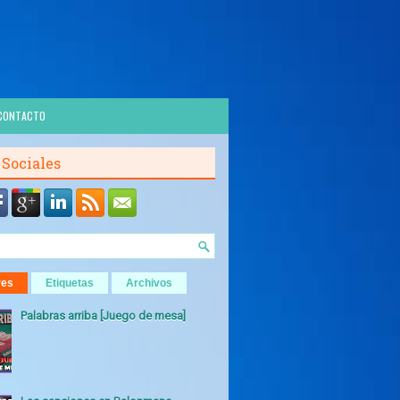
CONTACTO
 Sociales
res
Etiquetas
Archivos
Palabras arriba [Juego de mesa]