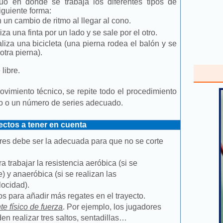
nuo en donde se trabaja los diferentes tipos de
siguiente forma:
un cambio de ritmo al llegar al cono.
a una finta por un lado y se sale por el otro.
iza una bicicleta (una pierna rodea el balón y se
otra pierna).
.
libre.
ovimiento técnico, se repite todo el procedimiento
o o un número de series adecuado.
ctos a tener en cuenta
res debe ser la adecuada para que no se corte
 trabajar la resistencia aeróbica (si se
) y anaeróbica (si se realizan las
ocidad).
 para añadir más regates en el trayecto.
e físico de fuerza
. Por ejemplo, los jugadores
n realizar tres saltos, sentadillas…