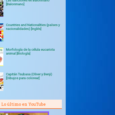
Las sanciones en Balonmano
[Balonmano]
Countries and Nationalities (países y
nacionalidades) [Inglés]
Morfología de la célula eucariota
animal [Biología]
Capitán Tsubasa (Oliver y Benji)
[Dibujos para colorear]
Lo último en YouTube