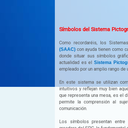
Símbolos del Sistema Pictog
Como recordaréis, los Sistemas
con ayuda tienen como car
(SAAC)
donde situar sus símbolos gráfi
actualidad es el
Sistema Pictog
empleado por un amplio rango de us
En este sistema se utilizan c
intuitivos y reflejan muy bien aqu
que representa una mesa, es el d
permite la comprensión al suje
comunicación.
Los símbolos presentan entre 