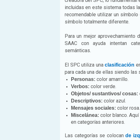
creadora del SPC, lo fundamental 
incluidas en este sistema todas la
recomendable utilizar un símbolo e
símbolo totalmente diferente.
Para un mejor aprovechamiento
SAAC con ayuda intentan cate
semánticas.
El SPC utiliza una
en
clasificación
para cada una de ellas siendo las 
color amarrillo.
Personas:
color verde.
Verbos:
Objetos/ sustantivos/ cosas:
color azul.
Descriptivos:
color rosa.
Mensajes sociales:
color blanco. Aquí
Miscelánea:
en categorías anteriores.
Las categorías se colocan
de iz