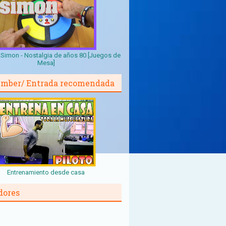
Simon - Nostalgia de años 80 [Juegos de
Mesa]
mber/ Entrada recomendada
Entrenamiento desde casa
dores