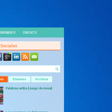
RENDIMIENTO
CONTACTO
 Sociales
res
Etiquetas
Archivos
Palabras arriba [Juego de mesa]