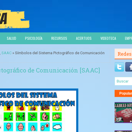
SALUD
PSICOLOGÍA
RECURSOS
ACERTIJOS
VIDEOTECA
EMP
,
SAAC
» Símbolos del Sistema Pictográfico de Comunicación
Redes
ctográfico de Comunicación [SAAC]
Popula