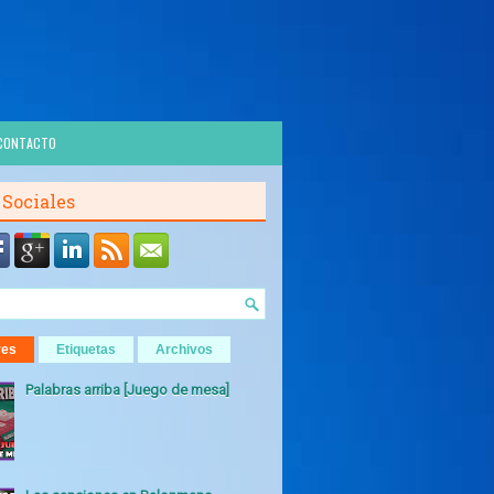
CONTACTO
 Sociales
res
Etiquetas
Archivos
Palabras arriba [Juego de mesa]