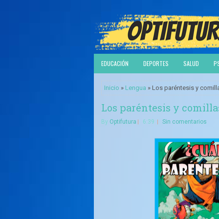
EDUCACIÓN
DEPORTES
SALUD
P
Inicio
»
Lengua
» Los paréntesis y comill
Los paréntesis y comilla
By
Optifutura
6:39
Sin comentarios