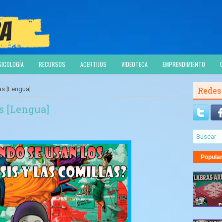
SICOLOGÍA
RECURSOS
ACERTIJOS
VIDEOTECA
EMPRENDIMIENTO
as [Lengua]
Redes
s [Lengua]
Popula