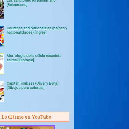
Las sanciones en Balonmano
[Balonmano]
Countries and Nationalities (países y
nacionalidades) [Inglés]
Morfología de la célula eucariota
animal [Biología]
Capitán Tsubasa (Oliver y Benji)
[Dibujos para colorear]
Lo último en YouTube