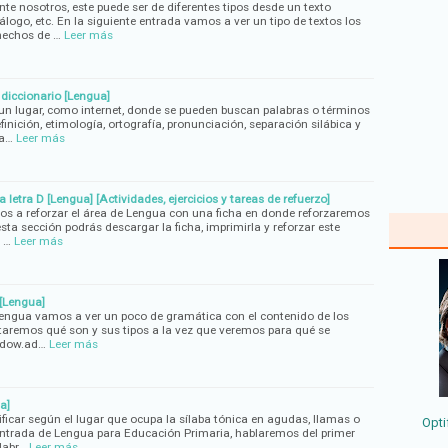
e nosotros, este puede ser de diferentes tipos desde un texto
iálogo, etc. En la siguiente entrada vamos a ver un tipo de textos los
hechos de …
Leer más
diccionario [Lengua]
o un lugar, como internet, donde se pueden buscan palabras o términos
finición, etimología, ortografía, pronunciación, separación silábica y
va…
Leer más
 letra D [Lengua] [Actividades, ejercicios y tareas de refuerzo]
os a reforzar el área de Lengua con una ficha en donde reforzaremos
esta sección podrás descargar la ficha, imprimirla y reforzar este
 …
Leer más
[Lengua]
Lengua vamos a ver un poco de gramática con el contenido de los
taremos qué son y sus tipos a la vez que veremos para qué se
indow.ad…
Leer más
a]
ficar según el lugar que ocupa la sílaba tónica en agudas, llamas o
Opti
 entrada de Lengua para Educación Primaria, hablaremos del primer
alabr…
Leer más