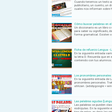
Cuando tenemos un texto ant
publicitario, un cuento, un d
cuales nos informan sobre 
Cómo buscar palabras en el 
Un diccionario es un libro 
para saber su significado, de
forma gramatical. Existen 
Ficha de refuerzo Lengua - La
En la siguiente entrada vam
la letra D. Recuerda que en 
contenido con tus alumnos.
Los pronombres personales 
En la siguiente entrada de 
pronombres personales. Tra
utilizan. (adsbygoogle = w
Las palabras agudas [Lengu
Las palabras se pueden clasi
esdrújulas. En la siguiente
tipo de estas, es decir, las p