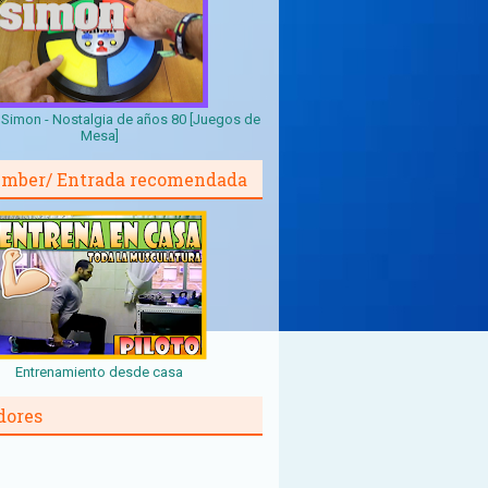
Simon - Nostalgia de años 80 [Juegos de
Mesa]
mber/ Entrada recomendada
Entrenamiento desde casa
dores