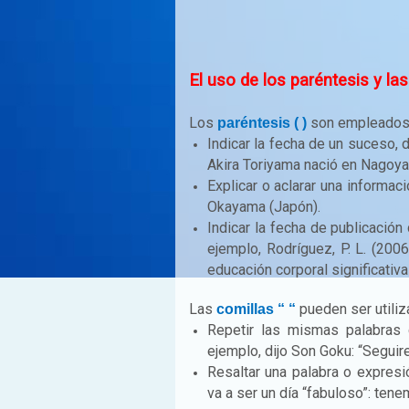
El uso de los paréntesis y la
Los
son empleados 
paréntesis ( )
Indicar la fecha de un suceso, 
Akira Toriyama nació en Nagoya
Explicar o aclarar una informac
Okayama (Japón).
Indicar la fecha de publicación d
ejemplo, Rodríguez, P. L. (2006
educación corporal significativa
Las
pueden ser utili
comillas “ “
Repetir las mismas palabras 
ejemplo, dijo Son Goku: “Segui
Resaltar una palabra o expresi
va a ser un día “fabuloso”: ten