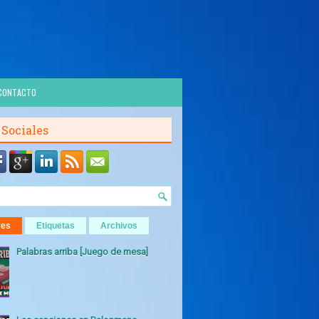
CONTACTO
 Sociales
res
Etiquetas
Archivos
Palabras arriba [Juego de mesa]