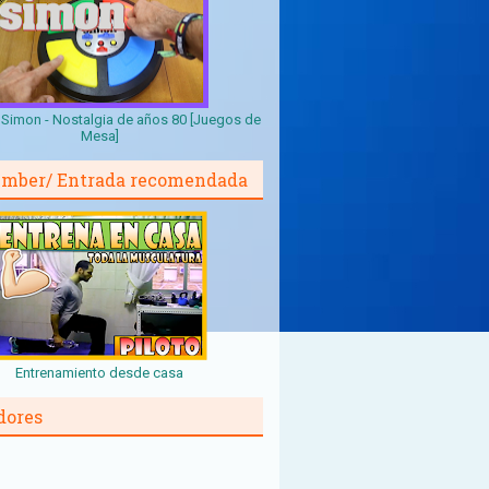
Simon - Nostalgia de años 80 [Juegos de
Mesa]
mber/ Entrada recomendada
Entrenamiento desde casa
dores