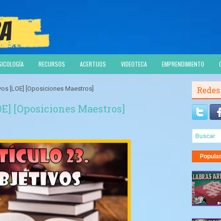
SICOLOGÍA
RECURSOS
ACERTIJOS
VIDEOTECA
EMPRENDIMIENTO
ivos [LOE] [Oposiciones Maestros]
Redes
LOE] [Oposiciones Maestros]
Popula