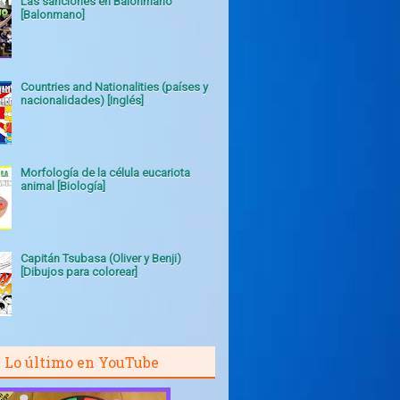
Las sanciones en Balonmano
[Balonmano]
Countries and Nationalities (países y
nacionalidades) [Inglés]
Morfología de la célula eucariota
animal [Biología]
Capitán Tsubasa (Oliver y Benji)
[Dibujos para colorear]
Lo último en YouTube