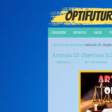
EDUCACIÓN
DEPORTES
SALUD
P
Inicio
»
Oposiciones
» Artículo 23. Objet
Artículo 23. Objetivos [
By
Optifutura
12:25
Sin comentarios